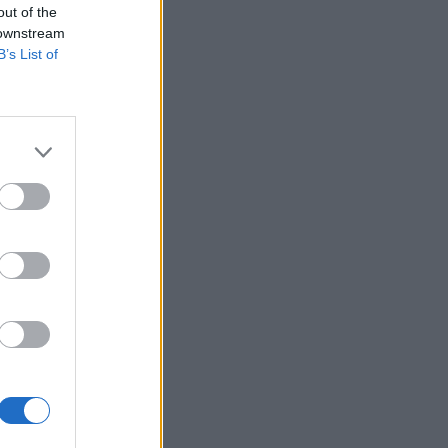
out of the
 downstream
B’s List of