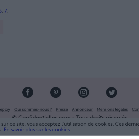
6
,
7
.
eploy
Qui sommes-nous ?
Presse
Annonceur
Mentions légales
Con
© Confidentielles.com - Tous droits réservés
sur ce site, vous acceptez l’utilisation de cookies. Ces derni
s.
En savoir plus sur les cookies