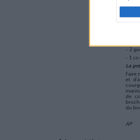
on te
hiver 
La rec
- 8 es
- 6 co
- 2 cs
- 2 go
- 1 cs
La pré
Faire 
et d'
courg
marina
de co
broch
du bo
AP