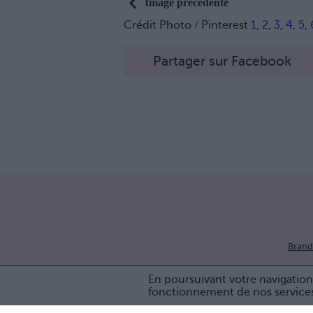
Image précédente
Crédit Photo / Pinterest
1
,
2
,
3
,
4
,
5
,
Partager sur Facebook
Brand
En poursuivant votre navigation 
fonctionnement de nos service