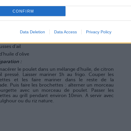
ste les brochettes de viande à la grecque pour un
ensoleillé !
CONFIRM
ette :
calopes de poulet
urgettes
Data Deletion
Data Access
Privacy Policy
 de citron
usses d'ail
 d'huile d'olive
paration :
macérer le poulet dans un mélange d'huile, de citron
ail pressé. Laisser mariner 1h au frigo. Couper les
ettes et les faire mariner dans le reste de la
de. Puis faire les brochettes : alterner un morceau
urgette avec un morceau de poulet. Passer les
ettes au grill pendant environ 10min. A servir avec
ulghour ou du riz nature.