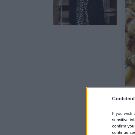
5. Le
Quand
Confidenti
qu'un
frites
If you wish 
parce 
sensitive in
Telle
s'y me
confirm you
continue se
La re