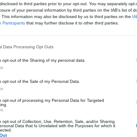
disclosed to third parties prior to your opt-out. You may separately opt-
uf
losure of your personal information by third parties on the IAB’s list of
g de bœuf maigre haché
. This information may also be disclosed by us to third parties on the
IA
rre de flocons d'avoine
Participants
that may further disclose it to other third parties.
ignon
rotte
eri
l Data Processing Opt Outs
de lait
o opt-out of the Sharing of my personal data.
usse d'ailleurs
In
éparation
:
t revenir l'oignon avec la carotte et le céleri émincés
o opt-out of the Sale of my Personal Data.
ent. On mélange le tout avec la viande hachée et on
In
te les flocons d'avoine avec l’œuf (et même pas peur
iller ça à la main!). On met la préparation dans un
que l'on glisse au four pendant 45min à 180°c.
to opt-out of processing my Personal Data for Targeted
ing.
In
s brochettes grecques
o opt-out of Collection, Use, Retention, Sale, and/or Sharing
 moyen de manger de la viande pour peu de calories
ersonal Data that Is Unrelated with the Purposes for which it
tout aussi fun : les brochettes ! Parce que ça sent
lected.
 le soleil, le barbecue, la mer et le sable chaud… Alors
Out