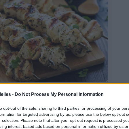
s miches de viande
 on pense viande, on a du mal à voir autre chose
elles -
Do Not Process My Personal Information
 plat de viande en sauce, avec des pâtes ou des
 ! Oui bon, on exagère un tout petit poil… Mais c'est
to opt-out of the sale, sharing to third parties, or processing of your per
que manger de la viande en miche, c'est ultra fun !
formation for targeted advertising by us, please use the below opt-out s
ment qu'on inventerait n'importe quel prétexte pour
ttre !
r selection. Please note that after your opt-out request is processed y
eing interest-based ads based on personal information utilized by us or
cette
: