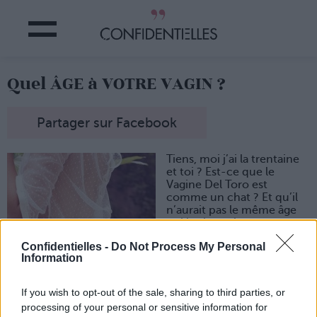
Quel ÂGE à VOTRE VAGIN ?
Partager sur Facebook
Tiens, moi j’ai la trentaine
et toi ? Est-ce que le
Vagine Del Toro est
comme un chat ? Et qu’il
n’aurait pas le même âge
qui les humains ?
Mais c’est vrai tiens dis
Confidentielles -
Do Not Process My Personal
donc, avec ce qu’on lui a
Information
fait subir… Il vieillit peut-
être vachement plus vite
que nous ? Oh mon dieu !
If you wish to opt-out of the sale, sharing to third parties, or
Et si notre vagin avait déjà
processing of your personal or sensitive information for