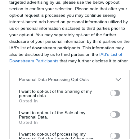
soixante-dix ans ?
targeted advertising by us, please use the below opt-out
1.
Le vagin a l’âge de son
section to confirm your selection. Please note that after your
expérience… A-t-il été
opt-out request is processed you may continue seeing
gourmand, alcoolique ou
interest-based ads based on personal information utilized by
plutôt ascète ?
us or personal information disclosed to third parties prior to
2.
Euh bah euh… Bah les trois. Mais souvent bourré, en
your opt-out. You may separately opt-out of the further
s’en souvenant plus trop bien ? Ça compte comme une
disclosure of your personal information by third parties on the
demie année ?
IAB’s list of downstream participants. This information may
3.
Nan mais c’est pour de faux, un vagin, c’est comme
also be disclosed by us to third parties on the
IAB’s List of
une mouette, ça ne vieillit pas.
Downstream Participants
that may further disclose it to other
4.
Eh ouais, les mouettes ne vieillissent pas.
third parties.
5.
On pourrait peut-être demander aux mouettes
Personal Data Processing Opt Outs
comment elles entretiennent leur vagin pour leur piquer
leurs astuces ?
I want to opt-out of the Sharing of my
6.
Mais est-ce que les mouettes ont un vagin ?
personal data.
Opted In
7.
Bref, ne nous perdons pas encore du temps sur
Google… (Bon si d’accord on l’a fait. En fait elles ont un
utérus où se forme l’œuf puis un vagin ou termine de se
I want to opt-out of the Sale of my
Personal Data.
former la coquille).
Opted In
8.
Revenons-en à nos vagins : l’âge du vagin dépend de
votre personnalité. Voilà, si vous êtes caractérielle, votre
I want to opt-out of processing my
vagin a la quarantaine : il sait ce qu’il veut et ne se fait
Personal Data for Targeted Advertising.