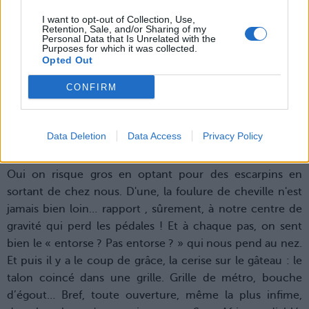
perdent. Vous devenez une espèce de fardeau-de-la-
I want to opt-out of Collection, Use,
loose que tout le monde se met à haïr, tellement vous
Retention, Sale, and/or Sharing of my
Personal Data that Is Unrelated with the
êtes à la traîne et vous retardez tout le groupe. Un jour,
Purposes for which it was collected.
Opted Out
même, une résa au restau vous est passée sous le nez
tellement vous avez mis du temps à remonter la rue pour
CONFIRM
y aller !
Data Deletion
Data Access
Privacy Policy
5. On perd sa dignité
Oui on risque gros en optant pour des escarpins en
sortant de chez nous. D'une, la foulure de cheville n'est
jamais bien loin… rapport , sûrement, à notre centre de
gravité qui perd les pédales ! Et à chaque pas, on sent
bien le « entorse ? Pas entorse ? » qui nous pend au nez.
Et puis il y a le coup de grâce, la cerise sur le gâteau : le
talon coincé dans une grille. Grille de métro, bouche
d’égout… Bref, toute ouverture, même la plus infime,