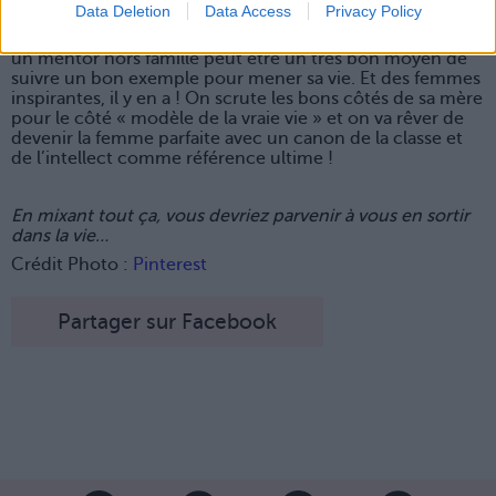
5. Inspirez-vous d’une mère numéro 2
Data Deletion
Data Access
Privacy Policy
Pas qu’il faille se faire adopter à trente ans, mais trouver
un mentor hors famille peut être un très bon moyen de
suivre un bon exemple pour mener sa vie. Et des femmes
inspirantes, il y en a ! On scrute les bons côtés de sa mère
pour le côté « modèle de la vraie vie » et on va rêver de
devenir la femme parfaite avec un canon de la classe et
de l’intellect comme référence ultime !
En mixant tout ça, vous devriez parvenir à vous en sortir
dans la vie…
Crédit Photo :
Pinterest
Partager sur Facebook