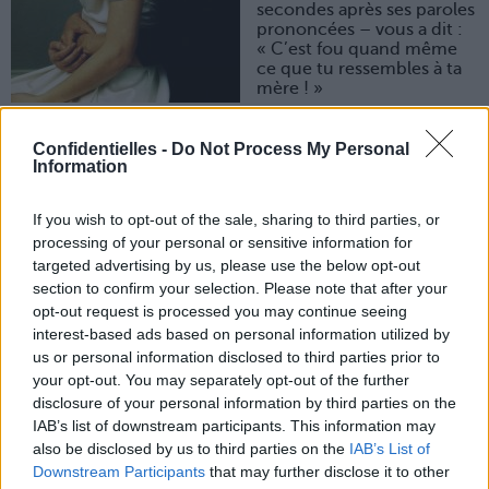
secondes après ses paroles
prononcées – vous a dit :
« C’est fou quand même
ce que tu ressembles à ta
mère ! »
Patatras.
Confidentielles -
Do Not Process My Personal
Information
1. Ce n’est pas si grave
OK, votre plan d’être tout l’inverse de votre mère a foiré.
If you wish to opt-out of the sale, sharing to third parties, or
Mais relativisez un peu : si cette femme n’avait pas été
votre mère, vous auriez sans doute voulu lui ressembler
processing of your personal or sensitive information for
un peu ? Caractère de cochon, refus de ranger le linge
targeted advertising by us, please use the below opt-out
sale des mômes, crise d’énervement sur le gros tonton
section to confirm your selection. Please note that after your
macho… Finalement, elle a ses côtés cool !
opt-out request is processed you may continue seeing
2. Twistez les mauvais côtés
interest-based ads based on personal information utilized by
Pourquoi vous avez souhaité ne pas lui ressembler ?
us or personal information disclosed to third parties prior to
Parce qu’elle avait cette fâcheuse manie de faire suer
your opt-out. You may separately opt-out of the further
toute la famille avec ses « Arrête de faire du bruit en
disclosure of your personal information by third parties on the
mangeant ! » et autre « Mais c’est fou ce que tu es
IAB’s list of downstream participants. This information may
lente ! » Il suffit de ne pas reproduire ce qui vous a agacé,
also be disclosed by us to third parties on the
IAB’s List of
ou d’admettre au moins qu’on vous dise que vous êtes
Downstream Participants
that may further disclose it to other
chiante : « C’est vrai pardon, je suis un peu psychorigide