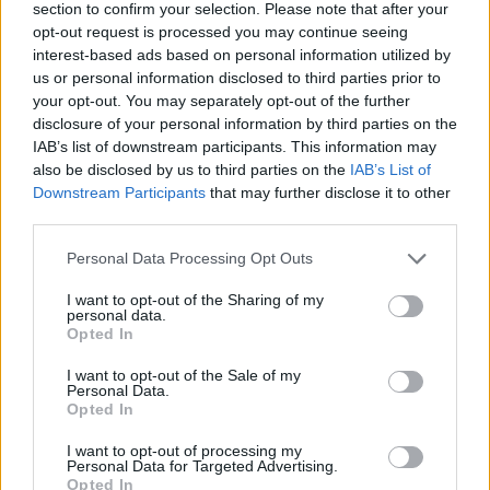
section to confirm your selection. Please note that after your
personnage fictif. Ce n’est pas en un bonjour que vous
opt-out request is processed you may continue seeing
pouvez deviner qu’il cuisine à merveille, porte des
interest-based ads based on personal information utilized by
caleçons mignons avec des têtes de rennes et adore
manger indien !
us or personal information disclosed to third parties prior to
your opt-out. You may separately opt-out of the further
disclosure of your personal information by third parties on the
2. Faites de la normalité un mythe
IAB’s list of downstream participants. This information may
Bon OK, on y va un peu fort. Zozo, une fois conquis, ne
also be disclosed by us to third parties on the
IAB’s List of
va pas se transformer en Hercule. Mais mais mais… Vous
Downstream Participants
that may further disclose it to other
pouvez entretenir la flammèche en maintenant les
third parties.
étoiles que vous aviez dans les yeux au début. Pour cela,
il ne faut pas tomber dans les travers classiques :
Personal Data Processing Opt Outs
reproche, énervement, manque d’effort et croyance que
tout est acquis. Dites-vous que rien n’est acquis, que
zozo peut changer, que zozo grandit à vos côtés et
I want to opt-out of the Sharing of my
personal data.
revêtira mille facettes… On fait attention à ne pas devenir
Opted In
une mégère aigrie et blasée en gros !
I want to opt-out of the Sale of my
Personal Data.
3. Le jeu de l’amour
Opted In
Prenez l’amour comme un jeu à durée indéterminée… Il y
a des manches, des doutes, des coups de bluff et des
I want to opt-out of processing my
moments de grâce ultime… Il faut sans cesse se tenir en
Personal Data for Targeted Advertising.
alerte, ne jamais se dire que la partie est gagnée…
Opted In