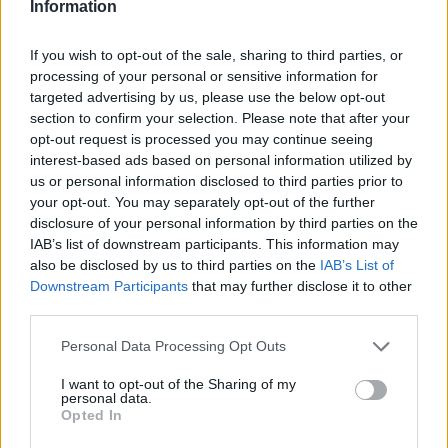
Information
If you wish to opt-out of the sale, sharing to third parties, or
processing of your personal or sensitive information for
targeted advertising by us, please use the below opt-out
1. Quand les boutons se logent sur le front
section to confirm your selection. Please note that after your
Il y a peut-être un hic avec vos produits coiffants, ou
opt-out request is processed you may continue seeing
votre frange provoque un excès de sébum à ce niveau.
interest-based ads based on personal information utilized by
Les points noirs à cet endroit peuvent aussi être le signe
us or personal information disclosed to third parties prior to
d’un manque de sommeil ou d’une mauvaise digestion.
Pour vous en débarrasser, buvez beaucoup d’eau pour
your opt-out. You may separately opt-out of the further
éliminer les toxines, et utilisez un soin nettoyant non-
disclosure of your personal information by third parties on the
gras.
IAB’s list of downstream participants. This information may
also be disclosed by us to third parties on the
IAB’s List of
Downstream Participants
that may further disclose it to other
third parties.
Personal Data Processing Opt Outs
I want to opt-out of the Sharing of my
2. Quand l’acné envahit vos joues et le contour des yeux
personal data.
Opted In
Les causes les plus fréquentes à ce type d’acné sont une
nourriture trop épicée, une consommation de vin rouge,