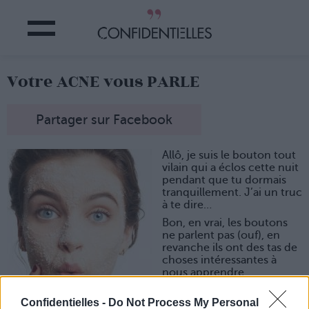
Votre ACNE vous PARLE
Partager sur Facebook
Allô, je suis le bouton tout
vilain qui a éclos cette nuit
pendant que tu dormais
tranquillement. J’ai un truc
à te dire…
Bon, en vrai, les boutons
ne parlent pas (ouf), en
revanche ils ont des tas de
choses intéressantes à
nous apprendre…
Confidentielles -
Do Not Process My Personal