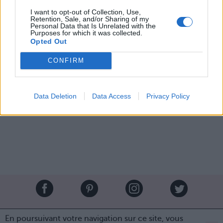
3. Etape 3 : finition
I want to opt-out of Collection, Use,
Posez sur votre bouche un mouchoir en papier dédoublé
Retention, Sale, and/or Sharing of my
(pour qu’il soit le plus fin possible), et appliquez un peu
Personal Data that Is Unrelated with the
Purposes for which it was collected.
de poudre transparente à l’aide d’un pinceau ou d’une
Opted Out
éponge à maquillage. Retirez le mouchoir, remettez du
rouge et répétez l’opération poudre.
CONFIRM
Tadaaaa !
Crédit photo :
Pinterest
Data Deletion
Data Access
Privacy Policy
Partager sur Facebook
Brandeploy
Qui sommes-nous ?
Presse
Annonceur
En poursuivant votre navigation sur ce site, vous