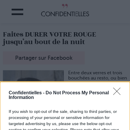
Faites DURER VOTRE ROUGE
jusqu’au bout de la nuit
Partager sur Facebook
Entre deux verres et trois
bouchées au resto, ou bien
en soirée entre deux
apéros, votre rouge se fait
Confidentielles -
Do Not Process My Personal
la malle petit à petit.
Information
Condamnée à faire des
retouches régulièrement,
pensez-vous ? Que nenni.
If you wish to opt-out of the sale, sharing to third parties, or
Voici les trucs qui
processing of your personal or sensitive information for
marchent pour une
targeted advertising by us, please use the below opt-out
fixation rouge béton.
section to confirm your selection. Please note that after your