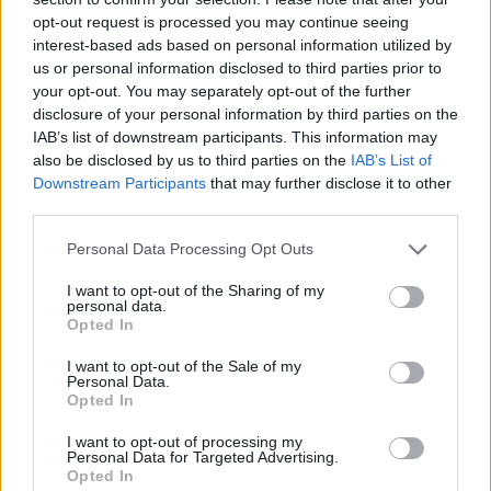
opt-out request is processed you may continue seeing
interest-based ads based on personal information utilized by
us or personal information disclosed to third parties prior to
your opt-out. You may separately opt-out of the further
disclosure of your personal information by third parties on the
1. Etape 1 : hydratation
IAB’s list of downstream participants. This information may
also be disclosed by us to third parties on the
IAB’s List of
Optez pour un soin qui laisse les lèvres souples et
douces, un baume nourrissant par exemple, et assurez-
Downstream Participants
that may further disclose it to other
vous de le mettre un bon moment avant de passer au
third parties.
rouge.
2. Etape 2 : coloration
Personal Data Processing Opt Outs
Commencez avec une encre à lèvres de la même teinte
I want to opt-out of the Sharing of my
que le rouge que vous avez choisi. Ensuite, dessinez le
personal data.
contour de vos lèvres avec un crayon. Pour éviter un
Opted In
contour trop dur, n’hésitez pas à passer un pinceau pour
les yeux pour estomper le tracé. Appliquez votre rouge.
I want to opt-out of the Sale of my
Personal Data.
Opted In
I want to opt-out of processing my
Personal Data for Targeted Advertising.
Opted In