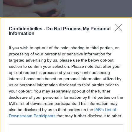
Confidentielles -
Do Not Process My Personal
Information
1. Elle vous dit la vérité
Contrairement aux autres amies qui ne veulent pas
If you wish to opt-out of the sale, sharing to third parties, or
heurter votre sensibilité (mais oui, il va te rappeler, il a dû
être très occupé ces deniers temps, c’est tout…), la fausse
processing of your personal or sensitive information for
bonne amie va vous dire texto de ne pas espérer en vain,
targeted advertising by us, please use the below opt-out
et que ce mec était un parfait connard de toute façon.
section to confirm your selection. Please note that after your
Oui, ce n’est pas plaisant à entendre, mais au moins c’est
opt-out request is processed you may continue seeing
franc du collier !
interest-based ads based on personal information utilized by
us or personal information disclosed to third parties prior to
your opt-out. You may separately opt-out of the further
disclosure of your personal information by third parties on the
IAB’s list of downstream participants. This information may
also be disclosed by us to third parties on the
IAB’s List of
2. Elle n’a pas peur de dire ce qu’elle pense
Downstream Participants
that may further disclose it to other
Et finalement, à bien y réfléchir, c’est plutôt marrant,
third parties.
non ? Dans les soirées, c’est la première à se lâcher, et à
balancer tous les potins croustillants, et même si vous