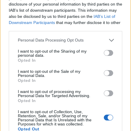
disclosure of your personal information by third parties on the
IAB’s list of downstream participants. This information may
also be disclosed by us to third parties on the
IAB’s List of
4. Une crème anti-cellulite
qui s’applique en un clin
Downstream Participants
that may further disclose it to other
d’œil, sans massage. Exit le massage circulaire pour bien
faire pénétrer le produit, il suffirait d’une application et
third parties.
les capitons seraient dégommés, et la peau adoucie en
même temps.
Personal Data Processing Opt Outs
5. Un masque de nuit
pour les cheveux, qui n’aurait pas
I want to opt-out of the Sharing of my
besoin d’être rincé le matin. On applique la nuit, et au
personal data.
petit matin la chevelure serait propre et canon !
Opted In
6. Un robot qui applique
notre vernis en un passage,
avec un produit qui tienne 8 jours (juste le temps qu’on
I want to opt-out of the Sale of my
s’en lasse) sans s’écailler. Tant qu’à faire, il hydraterait les
Personal Data.
ongles en même temps.
Opted In
I want to opt-out of processing my
Personal Data for Targeted Advertising.
Opted In
I want to opt-out of Collection, Use,
Retention, Sale, and/or Sharing of my
Personal Data that Is Unrelated with the
Purposes for which it was collected.
7. Une crème dépilatoire
qui enlève non seulement les
Opted Out