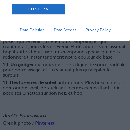
poils en un passage, mais qui empêche ensuite leur
repousse pour au moins 3 mois (et sans poils incarnés !).
CONFIRM
8. Une crème hydratante neutre
qui s’adapterait
automatiquement à notre type de peau : on l’applique,
elle analyse l’état de notre épiderme, et en fonction du
résultat elle hydrate/matifie/resserre les pores…
Data Deletion
Data Access
Privacy Policy
9. Une coloration
qu’on n’aurait pas besoin de laisser
poser, qui se ferait juste en un shampoing et qui
n’abîmerait jamais les cheveux. Et dès qu’on s’en lasserait,
hop il suffirait d’utiliser un shampoing spécial qui nous
redonnerait instantanément notre couleur de base.
10. Un gadget
qui nous dessine la ligne de sourcils idéale
pour notre visage, et il n’y aurait plus qu’à épiler le
surplus.
11. Des lunettes de soleil
anti-cernes. Plus besoin de soin
contour de l'oeil, de stick anti-cernes camouflant... On
pose ses lunettes sur son nez, et hop
Aurélie Poumailloux
Crédit photo /
Pinterest