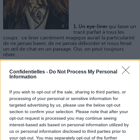
1. Un eye-liner
qui fasse un
tracé parfait à tous les
coups : ce liner carrément magique aurait la particularité
de ne jamais baver, de ne jamais déborder et nous ferait
un œil de chat en un passage. Oui, on peut toujours
rêver…
2. Une serviette balèze
qui sèche les cheveux
instantanément après la douche. Un genre de serviette
Confidentielles -
Do Not Process My Personal
méga absorbante qui choperait l’humidité en 1 minute
Information
chrono, sans qu’on ait besoin de sortir le sèche-cheveux.
3. Une lingette démaquillante
qui élimine toute trace de
If you wish to opt-out of the sale, sharing to third parties, or
make-up et qui hydrate en même temps. Plus besoin
processing of your personal or sensitive information for
d’appliquer un soin hydratant après le démaquillage, en
un passage on aurait la peau nettoyée et nourrie. Et hop
targeted advertising by us, please use the below opt-out
au dodo !
section to confirm your selection. Please note that after your
opt-out request is processed you may continue seeing
interest-based ads based on personal information utilized by
us or personal information disclosed to third parties prior to
your opt-out. You may separately opt-out of the further