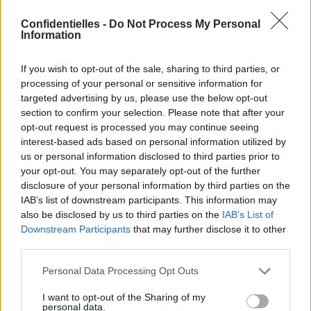
Confidentielles -
Do Not Process My Personal
Information
2. Votre nettoyant pour le visage n’est pas du tout
If you wish to opt-out of the sale, sharing to third parties, or
adapté à votre peau
processing of your personal or sensitive information for
targeted advertising by us, please use the below opt-out
Cela fait quelques années qu’il est devenu votre fidèle
compagnon de route, celui qui trône fièrement sur le
section to confirm your selection. Please note that after your
lavabo et que vous emmenez partout avec vous quand
opt-out request is processed you may continue seeing
vous êtes en voyage : et s’il était temps de vous séparer
interest-based ads based on personal information utilized by
de votre savon pour le visage ? Parfois, un savon un peu
us or personal information disclosed to third parties prior to
trop agressif avec l’acné peut s’avérer très mauvais pour
your opt-out. You may separately opt-out of the further
la peau, qui en r »action va produire encore plus de
disclosure of your personal information by third parties on the
sébum… Tentez des soins plus doux, à la texture gel, qui
lavent sans décaper.
IAB’s list of downstream participants. This information may
also be disclosed by us to third parties on the
IAB’s List of
Downstream Participants
that may further disclose it to other
third parties.
Personal Data Processing Opt Outs
3. Vous lavez votre visage de façon trop intensive
Plus votre visage sécrète de sébum, et plus vous vous
I want to opt-out of the Sharing of my
acharnez à le laver. En fait, vous prenez le problème par le
personal data.