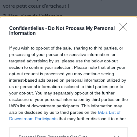
votre petit cœur d'artichaut !
2
.
Non, c'est de l'affection
Et ce n'est pas de l'amour ! Vous ne vous projetez pas sur
Confidentielles -
Do Not Process My Personal
Information
du long terme avec Charmant. Un week-end à la
Pentecôte, un ciné vendredi soir… voilà les seuls projets
If you wish to opt-out of the sale, sharing to third parties, or
que vous arrivez à faire avec lui. Vous ne l'avez pas encore
processing of your personal or sensitive information for
présenté à vos amis ni à votre famille et quand vous
targeted advertising by us, please use the below opt-out
sortez en boîte entre copines, vous donnez quand même
section to confirm your selection. Please note that after your
votre numéro au bel inconnu qui est venu vous faire du
opt-out request is processed you may continue seeing
rentre-dedans, juste « pour quand vous serez
interest-based ads based on personal information utilized by
us or personal information disclosed to third parties prior to
célibataire ». Il ne vous touche pas spécialement et
your opt-out. You may separately opt-out of the further
quand vous le voyez s'occuper de son neveu, vous ne le
disclosure of your personal information by third parties on the
visualisez pas du tout en papa potentiel… Et quand vos
IAB’s list of downstream participants. This information may
amies vous appellent pour une soirée improvisée, si vous
also be disclosed by us to third parties on the
IAB’s List of
prenez le temps de boire un verre avec lui, c'est cul sec !
Downstream Participants
that may further disclose it to other
third parties.
Juste pour vous dépêcher d'aller retrouver vos
loubardes. Bref, vous avez clairement beaucoup