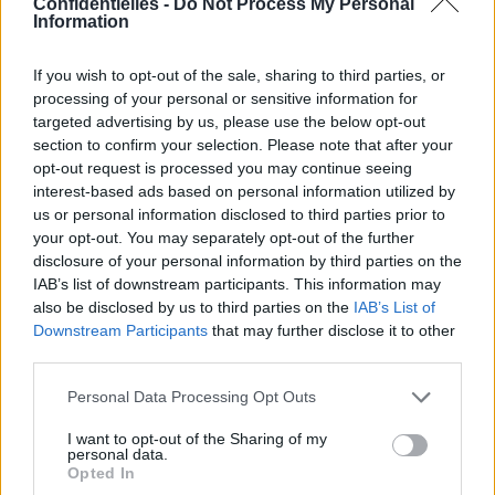
Confidentielles -
Do Not Process My Personal
d'attendre le « lendemain » ! Au plus vite, on a dit !
Information
2. On a pas besoin d'ordonnance
If you wish to opt-out of the sale, sharing to third parties, or
La pilule du lendemain la plus connue est la NorLevo et
processing of your personal or sensitive information for
est délivrée sans ordonnance, en pharmacie. Pas
targeted advertising by us, please use the below opt-out
d'excuse, donc, pour ne pas la prendre à temps ! Pour les
section to confirm your selection. Please note that after your
mineures, elle est d'ailleurs gratuite et peut être délivrée
opt-out request is processed you may continue seeing
par l'infirmerie de l'établissement scolaire ou le planning
interest-based ads based on personal information utilized by
us or personal information disclosed to third parties prior to
familial.
your opt-out. You may separately opt-out of the further
3. Ce n'est pas dangereux de la prendre plusieurs fois
disclosure of your personal information by third parties on the
dans sa vie
IAB’s list of downstream participants. This information may
also be disclosed by us to third parties on the
IAB’s List of
On a toutes des copines qui nous ont mis la pression de
Downstream Participants
that may further disclose it to other
nos vies, en nous disant que si on la prenait plus de trois
third parties.
fois dans notre vie, c'était la fin pour nous, on serait
Personal Data Processing Opt Outs
stérile, on perdrait nos cheveux, notre utérus tomberait…
Bref, on tord le cou à ces clichés trop répandus ! La pilule
I want to opt-out of the Sharing of my
personal data.
du lendemain ne rend pas stérile et il n'y a pas de
Opted In
« limite » de sa prise ! Mais, ce n'est pas une raison pour la