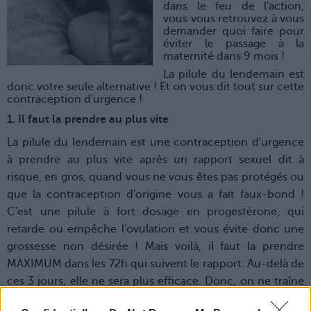
dans le feu de l'action,
vous vous retrouvez à vous
demander quoi faire pour
éviter le passage à la
maternité dans 9 mois !
La pilule du lendemain est
donc votre seule alternative ! Et on vous dit tout sur cette
contraception d'urgence !
1. Il faut la prendre au plus vite
La pilule du lendemain est une contraception d'urgence
à prendre au plus vite après un rapport sexuel dit à
risque, en gros, quand vous ne vous êtes pas protégés ou
que la contraception d'origine vous a fait faux-bond !
C'est une pilule à fort dosage en progestérone, qui
retarde ou empêche l'ovulation et vous évite donc une
grossesse non désirée ! Mais voilà, il faut la prendre
MAXIMUM dans les 72h qui suivent le rapport. Au-delà de
ces 3 jours, elle ne sera plus efficace. Donc, on ne traîne
pas ! Et bien sûr, malgré son nom, on est pas obligée