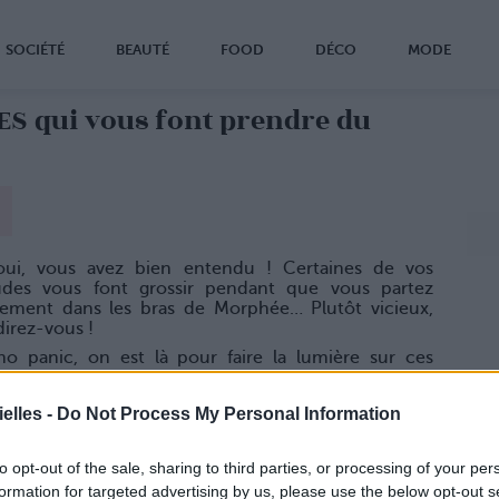
SOCIÉTÉ
BEAUTÉ
FOOD
DÉCO
MODE
S qui vous font prendre du
oui, vous avez bien entendu ! Certaines de vos
udes vous font grossir pendant que vous partez
nement dans les bras de Morphée… Plutôt vicieux,
irez-vous !
no panic, on est là pour faire la lumière sur ces
es habitudes qui vous veulent du mal…
rituel du grignotage
elles -
Do Not Process My Personal Information
 tout d'abord qu'on est au courant pour la tablette
te d'Or quand vous regardez le Bachelor ! Et sachez
to opt-out of the sale, sharing to third parties, or processing of your per
formation for targeted advertising by us, please use the below opt-out s
e que, même si c'est un rituel de longue date, c'est à