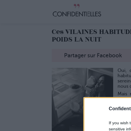
Ces VILAINES HABITUDE
POIDS LA NUIT
Partager sur Facebook
Oui, 
habit
serei
nous d
Mais 
vilain
1. Le 
Confidenti
Sachez
de Cô
If you wish 
sensitive in
ensuit