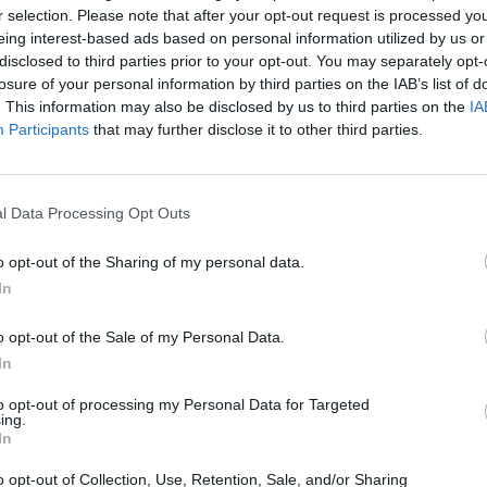
r selection. Please note that after your opt-out request is processed y
QUER ! Rien de pire que le grignotage après 22
eing interest-based ads based on personal information utilized by us or
 (enfin, si, le grignotage en pleine nuit!), et il est
disclosed to third parties prior to your opt-out. You may separately opt-
 de dire adieu à ce vilain réflexe ! Car c'est
losure of your personal information by third parties on the IAB’s list of
ment après cette heure que le corps commence à
. This information may also be disclosed by us to third parties on the
IA
Participants
that may further disclose it to other third parties.
r errer dans son lit, en flânant d'une application à
l Data Processing Opt Outs
-vous que l'heure que vous passez chaque matin à
 vous pouvez la passer à aller marcher/courir/faire
o opt-out of the Sharing of my personal data.
ainage… Vous vous sentirez plus en forme pour aller
In
 fatiguée, vous aurez de moins en moins de pulsions de
ment moins parlant tout d'un coup, mais vous verrez,
o opt-out of the Sale of my Personal Data.
dira merci !
In
to opt-out of processing my Personal Data for Targeted
ing.
l fait grossir ! Moins on dort et plus on mange. Le
In
eil c'est que le corps travaille au ralenti, brûlage
cellules graisseuses s'activent correctement, il est
o opt-out of Collection, Use, Retention, Sale, and/or Sharing