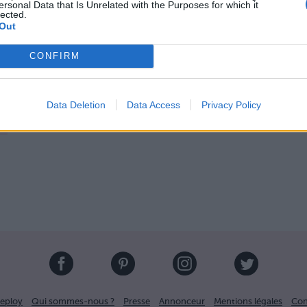
ersonal Data that Is Unrelated with the Purposes for which it
s par nuit. On parie que vous réfléchirez à deux fois
lected.
Out
rty » entre copines…
CONFIRM
Data Deletion
Data Access
Privacy Policy
eploy
Qui sommes-nous ?
Presse
Annonceur
Mentions légales
Con