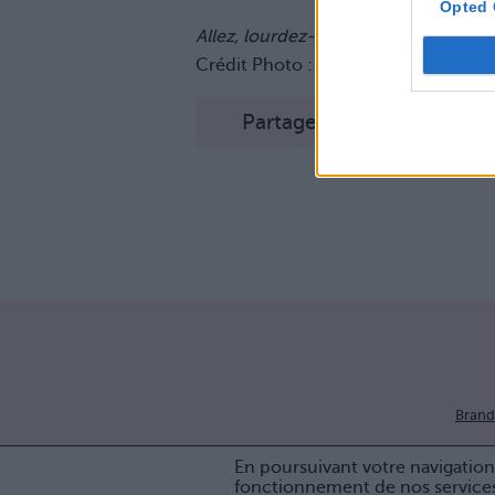
Opted 
Allez, lourdez-le, vous valez bien mi
Crédit Photo :
Pinterest
Partager sur Facebook
Brand
En poursuivant votre navigation 
fonctionnement de nos service