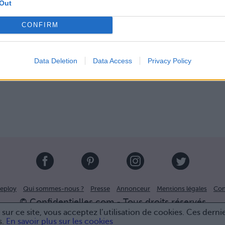
Out
eux !
CONFIRM
Data Deletion
Data Access
Privacy Policy
eploy
Qui sommes-nous ?
Presse
Annonceur
Mentions légales
Con
© Confidentielles.com - Tous droits réservés
sur ce site, vous acceptez l’utilisation de cookies. Ces derni
s.
En savoir plus sur les cookies