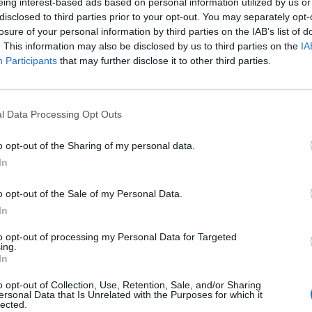
eing interest-based ads based on personal information utilized by us or
ue vous vous approchez pour recueillir un micro
disclosed to third parties prior to your opt-out. You may separately opt-
e tendresse, il trouve un bon moyen de filer ou vous
losure of your personal information by third parties on the IAB’s list of
un « RRRaaaah, attends là, tu vois pas que je suis
. This information may also be disclosed by us to third parties on the
IA
Participants
that may further disclose it to other third parties.
a maison, vous faites un effort surhumain pour
t votre tapis avec leurs chaussures pleines de terre
l Data Processing Opt Outs
écart de toute discussion. Dès que vous tentez
 coupe, vous regardant à peine.
o opt-out of the Sharing of my personal data.
In
e et se permet de déclarer devant votre père : « Ah
n caractère qu’elle va réussir à trouver un boulot ! »
o opt-out of the Sale of my Personal Data.
In
 hier soir il évacue la question de deux trois
rien tu sais, juste un verre, avec Jim, ‘fin lui et
to opt-out of processing my Personal Data for Targeted
ing.
In
en particulier dont il est vachement proche.
o opt-out of Collection, Use, Retention, Sale, and/or Sharing
encontrée et elle n’est jamais mentionnée lors de ses
ersonal Data that Is Unrelated with the Purposes for which it
es noms masculins qui sortent…
lected.