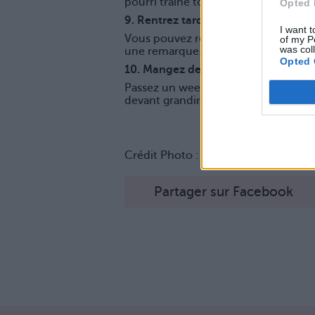
pourri traine toujours sous votre orei
Opted 
9. Rentrez tard
I want t
Vous pouvez rentrer à 5 heures du m
of my P
was col
une remarque.
Opted 
10. Mangez des coquillettes et des
Passez un weekend à ne manger que 
devant grandir un peu…
Crédit Photo :
Pinterest
Partager sur Facebook