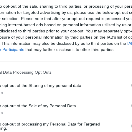
 qu’on n’aura plus jamais envie de recommencer.
to opt-out of the sale, sharing to third parties, or processing of your per
faire un dressing de princesse
formation for targeted advertising by us, please use the below opt-out s
r selection. Please note that after your opt-out request is processed y
’avoir à le partager avec personne et se rouler dans
ires de chaussures étalées tels des petits trophées
eing interest-based ads based on personal information utilized by us or
yants.
disclosed to third parties prior to your opt-out. You may separately opt-
losure of your personal information by third parties on the IAB’s list of
. This information may also be disclosed by us to third parties on the
IA
. Pour la perdre et se dire que vivre avec un mec,
Participants
that may further disclose it to other third parties.
formes et tellement confortables avant de devoir les
pommes s’il vous voit avec ça.
l Data Processing Opt Outs
o opt-out of the Sharing of my personal data.
 blond : vous savez que ça va être affreux mais avez
le pour en rire avec ses potes…
In
o opt-out of the Sale of my Personal Data.
ire tous les films de nanas pourris mais qui font
ir composer…
In
to opt-out of processing my Personal Data for Targeted
t arrêté de sucer votre pouce et que votre lapin
ing.