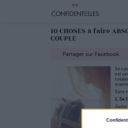
10 CHOSES à faire ABS
COUPLE
Partager sur Facebook
Se cas
est un
totale
vraime
Sans r
1. Se 
Juste 
gueule
2. Ose
Confidenti
Juste 