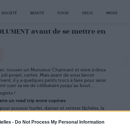
SOCIÉTÉ
BEAUTÉ
FOOD
DÉCO
MODE
OLUMENT avant de se mettre en
er, trouver un Monsieur Charmant et vivre à deux
 joli projet, certes. Mais avant de vous lancer
ment, il y a quelques petits trucs à faire pour avoir
nt user sa vie de célibataire jusqu’au bout…
egrets !
faire un road trip entre copines
pour pouvoir hurler, danser et rentrer fâchées, la
 de bois géante et l’air miteux. « Plus jamais ça. »
r le coup d’un soir
elles -
Do Not Process My Personal Information
pour se dire qu’on l’a fait et trouver ça tellement