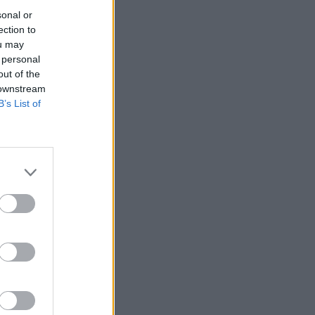
sonal or
ection to
ou may
 personal
out of the
 downstream
B’s List of