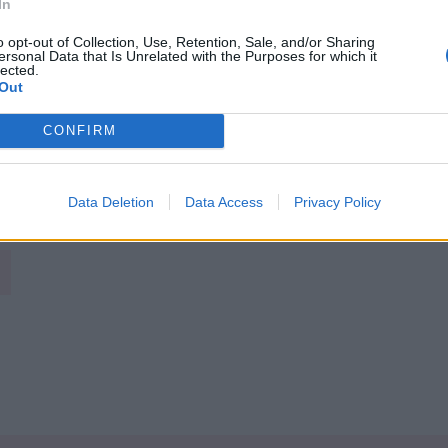
ller.
In
o opt-out of Collection, Use, Retention, Sale, and/or Sharing
at’ en zigzagant sans que personne ne vous fasse
ersonal Data that Is Unrelated with the Purposes for which it
lected.
Out
 chocapic
des céréales et des coquillettes au jambon avant de
CONFIRM
Data Deletion
Data Access
Privacy Policy