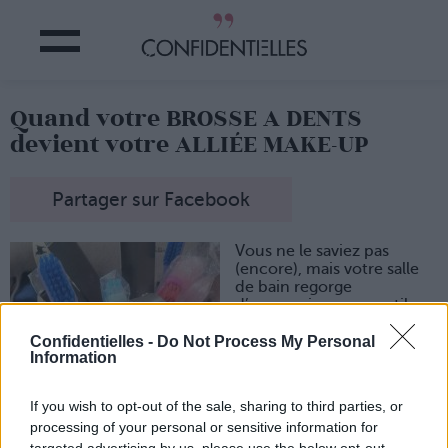
Quand votre BROSSE A DENTS
devient votre ALLIÉE MAKE-UP
Partager sur Facebook
Vous ne le saviez pas
(encore), mais votre salle
de bain regorge
d’accessoires super utiles
pour vous maquiller.
Confidentielles -
Do Not Process My Personal
1. Votre brosse à dents
Information
Ne jetez plus vos brosses à
dents usées. Celles-ci sont
If you wish to opt-out of the sale, sharing to third parties, or
parfaites pour exfolier vos
processing of your personal or sensitive information for
lèvres sans les arracher.
targeted advertising by us, please use the below opt-out