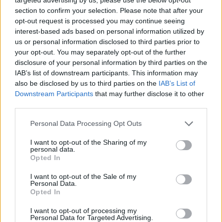
Une bonne couche de
section to confirm your selection. Please note that after your
baume et le tour est joué.
opt-out request is processed you may continue seeing
Et si vous n’avez pas de
interest-based ads based on personal information utilized by
brosse à sourcils sous la
us or personal information disclosed to third parties prior to
main, votre brosse à dents
your opt-out. You may separately opt-out of the further
fait parfaitement l’affaire
disclosure of your personal information by third parties on the
pour discipliner vos sourcils rebelles.
IAB’s list of downstream participants. This information may
[SAUT_PAGE]
also be disclosed by us to third parties on the
IAB’s List of
2. Vos cotons-tiges
Downstream Participants
that may further disclose it to other
third parties.
Le couteau suisse de votre salle de bain est
définitivement le coton-tige. Par exemple, un peu de
Personal Data Processing Opt Outs
poudre transparente appliquée sur le contour de vos
lèvres empêche votre rouge de se faire la malle en
I want to opt-out of the Sharing of my
journée. Ou encore, pour déposer votre fard à paupières
personal data.
sur le coin interne de l’œil sans déborder.
Opted In
[SAUT_PAGE]
I want to opt-out of the Sale of my
3. Vos mouchoirs en papier
Personal Data.
Opted In
Pour que votre rouge à lèvres reste bien ancré sur votre
bouche, posez un mouchoir sur vos lèvres après avoir
I want to opt-out of processing my
appliqué votre rouge. Tapotez doucement avec un
Personal Data for Targeted Advertising.