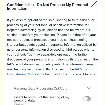
Les bonnes raisons de ne pas
Confidentielles -
Do Not Process My Personal
zaper le goûter ?
Information
Souvent décrié, le goûter
est pourtant un repas clé
If you wish to opt-out of the sale, sharing to third parties, or
pour les petits (et grands) enfants à condition, bien sûr,
processing of your personal or sensitive information for
qu’il reste équilibré et varié. Il a l’avantage de donner un
targeted advertising by us, please use the below opt-out
coup de pep's en prévision du coup de barre de la fin
section to confirm your selection. Please note that after your
d'après-midi. Il lutte évidemment contre les grignotages
intempestifs tout au long de la journée. Il permet aussi de
opt-out request is processed you may continue seeing
répartir convenablement les apports nutritionnels
interest-based ads based on personal information utilized by
journaliers et ainsi de lutter contre le surpoids et
us or personal information disclosed to third parties prior to
l’obésité.
your opt-out. You may separately opt-out of the further
On recommande de composer son goûter de la manière
disclosure of your personal information by third parties on the
suivante : un produit céréalier, soit l’équivalent de deux
IAB’s list of downstream participants. This information may
Prince de LU, un produit laitier, un fruit et une boisson
also be disclosed by us to third parties on the
IAB’s List of
(en favorisant l’eau). Grâce à cette collation, l'enfant aura
Downstream Participants
that may further disclose it to other
toute l’énergie nécessaire pour tenir jusqu’au dîner.
third parties.
Pourquoi nous on a choisi les biscuits Prince de LU ?
Personal Data Processing Opt Outs
Tout d'abord, la marque Prince s'est engagée
volontairement avec le Programme National Nutrition
I want to opt-out of the Sharing of my
Santé (PNNS) afin d'améliorer le profit nutritionnel de ses
personal data.
produits. Les biscuits Prince de LU comportent
Opted In