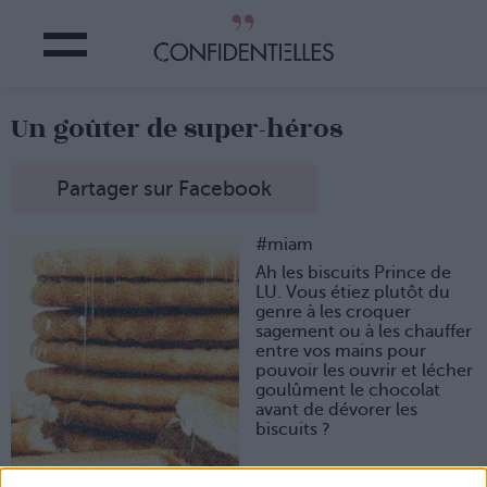
Un goûter de super-héros
Partager sur Facebook
#miam
Ah les biscuits Prince de
LU. Vous étiez plutôt du
genre à les croquer
sagement ou à les chauffer
entre vos mains pour
pouvoir les ouvrir et lécher
goulûment le chocolat
avant de dévorer les
biscuits ?