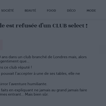
SOCIÉTÉ
BEAUTÉ
FOOD
DÉCO
MODE
e est refusée d’un CLUB select !
20 ans dans un club branché de Londres mais, alors
ala gentiment que…
ns ce club réputé !
 pouvait l’accepter à une de ses tables, elle ne
irror l’aventure humiliante.
s faits en expliquant ne jamais au grand jamais faire
mmes entrant… Mais bien sûr.