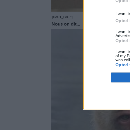
Opted 
I want t
[SAUT_PAGE]
Opted 
Nous on dit...
I want 
Advertis
Opted 
I want t
of my P
was col
Opted 