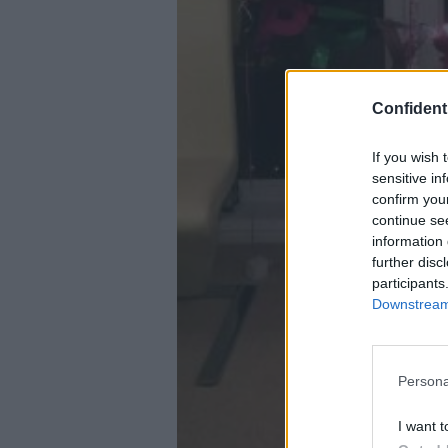
Confidenti
If you wish 
sensitive in
confirm you
continue se
information 
further disc
participants
Downstream 
Persona
I want t