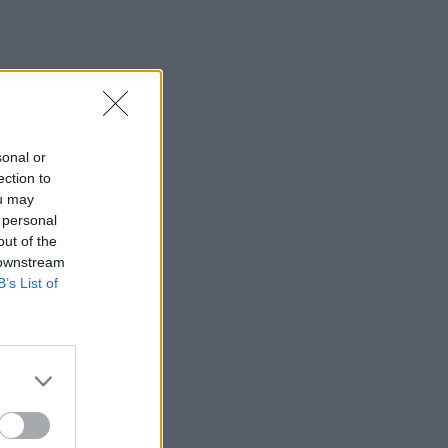
sonal or
ection to
ou may
 personal
out of the
 downstream
B’s List of