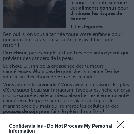
manger en toute sérénité
ces
aliments connus pour
diminuer les risques de
cancer
!
1. Les légumes
Ben oui, si on vous a tannée toute votre enfance pour
que vous finissiez votre assiette, il y avait bien une
raison !
L'
artichaut
, par exemple, est un très bon antioxydant qui
prévient des cancers de la peau.
Le
chou
, lui, inhibe la croissance des tumeurs
cancéreuses. Alors pas de quoi râler si mamie Denise
vous a fait des choux de Bruxelles à midi !
Vous adorez les
avocats
? Vous avez bien raison ! En plus
d'être super beau sur Instagram, l'avocat est riche en gras
mono-saturé et aide à mieux absorber les éléments anti-
cancéreux. Préparez-vous une salade au top en le
mariant avec du
maïs
qui renforce les cellules et des
pousses de soja
pour faire le plein de sulfites !
Les
brocolis
font partie des super-aliments qui
permettent de mieux lutter contre les cellules
Confidentielles -
Do Not Process My Personal
cancéreuses. Alors hop, on s'y met !
Information