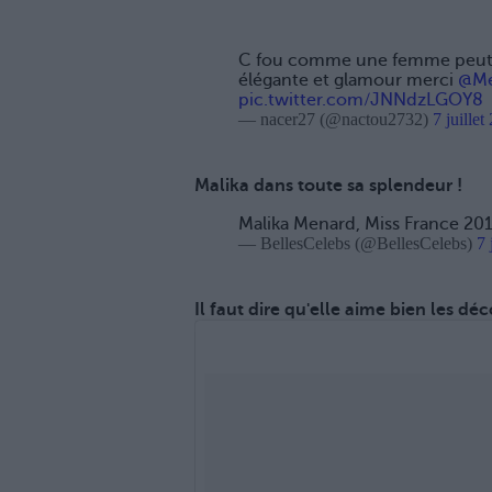
C fou comme une femme peut e
élégante et glamour merci
@Me
pic.twitter.com/JNNdzLGOY8
— nacer27 (@nactou2732)
7 juillet
Malika dans toute sa splendeur !
Malika Menard, Miss France 20
— BellesCelebs (@BellesCelebs)
7 
Il faut dire qu'elle aime bien les déco