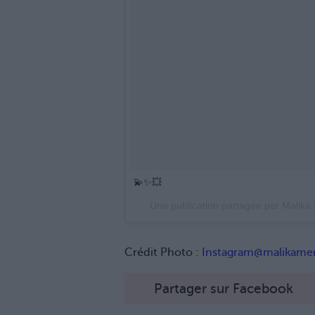
💫✨💥
Une publication partagée par Malik
Crédit Photo :
Instagram@malikame
Partager sur Facebook