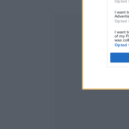
Opted 
I want 
Advertis
Opted 
I want t
of my P
was col
Opted 