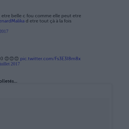
tre belle c fou comme elle peut etre
nardMalika
d etre tout çà à la fois
 2017
10 😍😍😍
pic.twitter.com/Fs3E3I8m8x
juillet 2017
lletés...