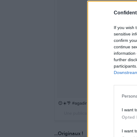
Confidenti
If you wish 
sensitive in
confirm you
continue se
information 
further disc
participants
Downstream 
Persona
😊☀️🌴 #agadir #maroc
I want t
Une publication partagée par Malik
Opted 
I want t
...Originaux !