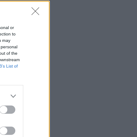
sonal or
ection to
ou may
 personal
out of the
 downstream
B’s List of