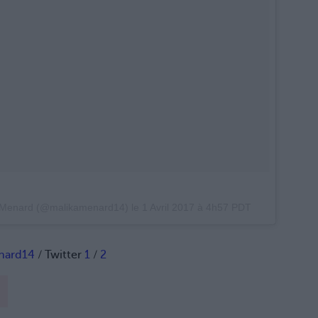
a Menard (@malikamenard14) le
1 Avril 2017 à 4h57 PDT
nard14
/ Twitter
1
/
2