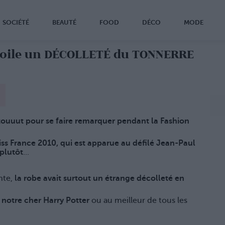
SOCIÉTÉ
BEAUTÉ
FOOD
DÉCO
MODE
voile un DÉCOLLETÉ du TONNERRE
à touuut pour se faire remarquer pendant la Fashion
ss France 2010, qui est apparue au défilé Jean-Paul
plutôt
...
nte,
la robe avait surtout un étrange décolleté en
notre cher Harry Potter
ou au meilleur de tous les