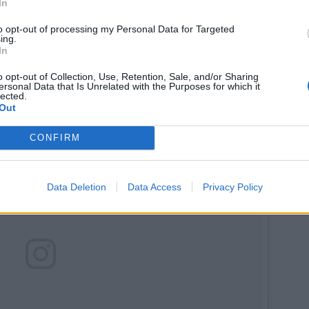
In
to opt-out of processing my Personal Data for Targeted
ing.
In
o opt-out of Collection, Use, Retention, Sale, and/or Sharing
ersonal Data that Is Unrelated with the Purposes for which it
lected.
Out
CONFIRM
Data Deletion
Data Access
Privacy Policy