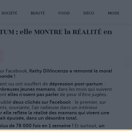
SOCIÉTÉ
BEAUTÉ
FOOD
DÉCO
MODE
UM : elle MONTRE la RÉALITÉ en
sur Facebook,
Kathy DiVincenzo a remonté le moral
monde !
ent ou ont souffert de
dépression post-partum
:
mbreuses jeunes mamans
, dans les mois qui suivent
vent
elles n'osent pas parler
de peur d'être jugées.
 publié
deux clichés sur Faceboo
k : le premier, sur
nts, souriante, l'air radieuse dans un intérieur
 elle reflète la réalité des mamans qui vivent une
aît épuisée, dans un désordre total.
plus de 78 000 fois en 1 semaine !
Et surtout,
un
our toutes les femmes qui vivent cette lutte au