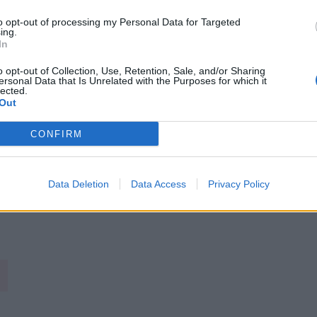
to opt-out of processing my Personal Data for Targeted
ing.
In
o opt-out of Collection, Use, Retention, Sale, and/or Sharing
ersonal Data that Is Unrelated with the Purposes for which it
lected.
Out
CONFIRM
Data Deletion
Data Access
Privacy Policy