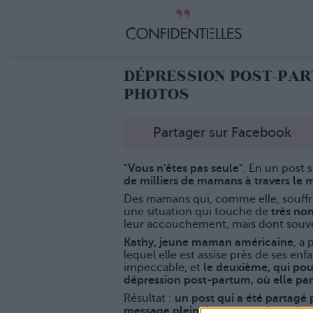
DÉPRESSION POST-PART
PHOTOS
Partager sur Facebook
"Vous n'êtes pas seule"
. En un post 
de milliers de mamans à travers le 
Des mamans qui, comme elle, souffr
une situation qui touche de
très no
leur accouchement, mais dont sou
Kathy, jeune maman américaine
, a
lequel elle est assise près de ses enfa
impeccable, et
le deuxième, qui pour
dépression post-partum, où elle par
Résultat :
un post qui a été partagé 
message plein d'amour et d'espoir
p