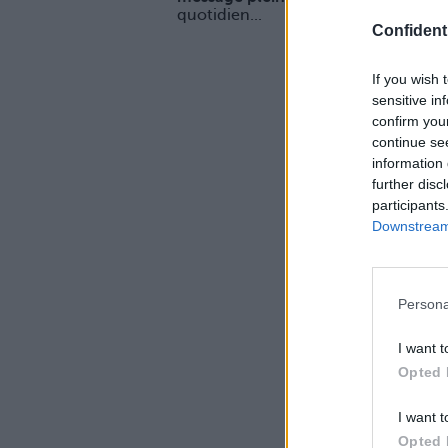
quotidien...
Confidenti
If you wish 
sensitive in
confirm you
continue se
information 
further disc
participants
Downstream 
Persona
I want t
Opted 
I want t
Opted 