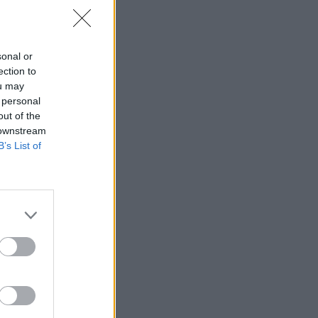
sonal or
ection to
ou may
 personal
out of the
 downstream
B’s List of