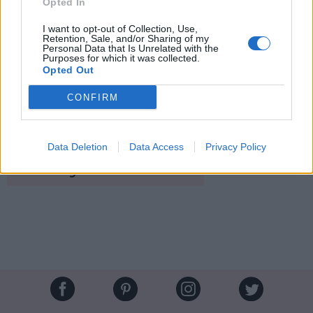
Opted In
I want to opt-out of Collection, Use,
Retention, Sale, and/or Sharing of my
Personal Data that Is Unrelated with the
Purposes for which it was collected.
Opted Out
CONFIRM
Image suivante
Crédit Photo / Pinterest
1
,
2
,
3
-
Instagram
Data Deletion
Data Access
Privacy Policy
Partager sur Facebook