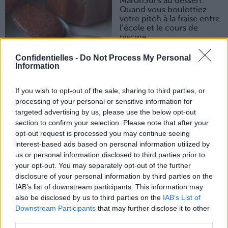
MaronSui’s au dessert.
Quand vous boulottiez
votre pitch à la fraise entre
l’école et le cours de
piscine.
Ah vous voyez ? Vous
Confidentielles -
Do Not Process My Personal
venez de perdre au moins 10 ans. Rien qu’en évoquant
Information
vos goûters d’enfants. C’est l’idée de génie de Lucie et
Mélanie, les deux épicières du blog
La Super Superette
,
qui revisitent les meilleures références du supermarché
If you wish to opt-out of the sale, sharing to third parties, or
(pâte à tartiner, petit beurre, kinder, ketchup, pépito,
processing of your personal or sensitive information for
dinausorus...). De bons ingrédients maison, des recettes
targeted advertising by us, please use the below opt-out
simplissimes, des photos à croquer et une plume si drôle
section to confirm your selection. Please note that after your
et délicate ! Gare, ce blog a un bon goût de reviens-y…
opt-out request is processed you may continue seeing
Quelques mots doux sur votre e-compagnon
interest-based ads based on personal information utilized by
Nous ne nous sommes pas des pâtissières
us or personal information disclosed to third parties prior to
professionnelles. L’une est graphiste, l’autre est
your opt-out. You may separately opt-out of the further
journaliste. Mais nous sommes des épicières passionnées
disclosure of your personal information by third parties on the
sur notre temps libre ! Un jour Mélanie a cuisiné de
délicieux chocos maison. Le concept de la
Super
IAB’s list of downstream participants. This information may
Superette
était né. Le blog a vu le jour en 2012 et
also be disclosed by us to third parties on the
IAB’s List of
propose, environ tous les 15 jours, une nouvelle recette
Downstream Participants
that may further disclose it to other
d’un produit de Supermarché. Un livre est aussi paru en
third parties.
mai dernier 2013, avec certaines recettes exclusives qui