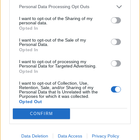
ne sont pas sur le blog.
Personal Data Processing Opt Outs
Son état d'esprit
I want to opt-out of the Sharing of my
Le bien manger, le fait maison, le « amuse-toi bien » !
personal data.
Ses trucs en plus
Opted In
Nous avons posé une ligne éditoriale très claire :
I want to opt-out of the Sale of my
uniquement des recettes de produits de supermarché.
Personal Data.
Rien d’autre. Ensuite, il y a toute la nostalgie et le côté
Opted In
ludique qui accompagne ces références.
Sa plus belle aventure jusqu’à présent
I want to opt-out of processing my
Personal Data for Targeted Advertising.
Au jour le jour, nous sommes à chaque fois très touchées
Opted In
de découvrir, grâce aux commentaires sur le blog, que
chaque recette fait appel à tout un tas de souvenirs chez
I want to opt-out of Collection, Use,
les gens. Des souvenirs très différents en fonction des
Retention, Sale, and/or Sharing of my
âges, des cultures, des origines.
Personal Data that Is Unrelated with the
Purposes for which it was collected.
Sa recette signature
Opted Out
Le Joli, façon Napolitain, ou le Délicieux, façon Kinder
Délice. Ça c’est des goûters emblématiques !
CONFIRM
L’icône qui l’inspire tous les jours
Le supermarché ! En cas de manque d’inspiration, hop !
direction le rayon surgelés ou le rayon biscuits. On
Data Deletion
Data Access
Privacy Policy