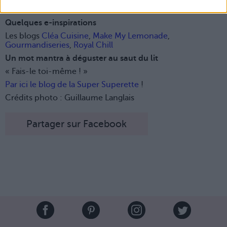
asticote les ingrédients… et on file élaborer nos recettes à
la maison.
Quelques e-inspirations
Les blogs
Cléa Cuisine
,
Make My Lemonade
,
Gourmandiseries
,
Royal Chill
Un mot mantra à déguster au saut du lit
« Fais-le toi-même ! »
Par ici le blog de la Super Superette
!
Crédits photo : Guillaume Langlais
Partager sur Facebook