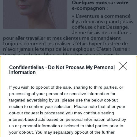
Quelques mots sur votre
e-compagnon :
« L’aventure a commencé
il y a deux ans quand j’étais
coiffeuse chez Dessange.
Je me faisais des coiffures
pour aller travailler et mes clientes me demandaient
toujours comment les réaliser. J’étais hyper frustrée de
n’avoir jamais le temps de leur expliquer. C’était l’usine :
travail à la chaîne, blouses blanches et spots dans la
figure !
Confidentielles -
Do Not Process My Personal
L’idée est venue de là. Le mercredi, mon jour de repos,
Information
j’ai commencé à poster sur mon blog des explications de
mes coiffures. J’avais besoin de partager davantage
autour de la coiffure. Au début je postais comme ça, à la
If you wish to opt-out of the sale, sharing to third parties, or
légère, sans même connaitre les blogs de référence (cut
processing of your personal or sensitive information for
by Fred).
targeted advertising by us, please use the below opt-out
Et puis je suis tombée enceinte. Et là, hop, je me suis
section to confirm your selection. Please note that after your
jetée à l’eau. J’ai quitté mon job que je n’aimais pas trop
opt-out request is processed you may continue seeing
pour vivre mes rêves. J’ai posté de plus en plus et j’ai
interest-based ads based on personal information utilized by
commencé à décliner mes propres ateliers de conseils
coiffures, collectifs ou individuels, chez moi ou à
us or personal information disclosed to third parties prior to
domicile, pour toutes les occasions. Ça a cartonné !
your opt-out. You may separately opt-out of the further