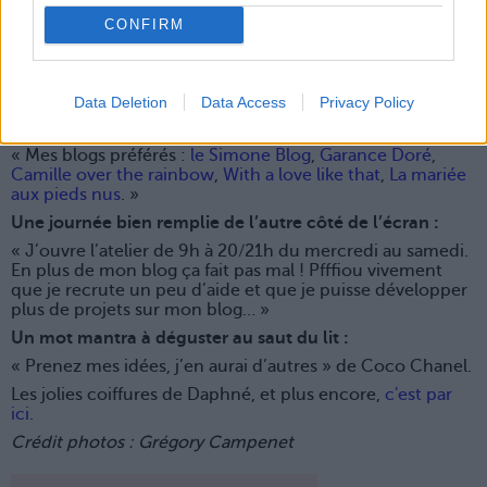
Sa coiffure signature :
CONFIRM
« Je dirais
la crête de coq
. Mais à l’époque, je n’avais pas
encore mon fils, j’avais le temps ! Cette coiffure m’avait
pris environ une heure à réaliser. Mais sinon je vous
rassure je me coiffe en deux ou trois minutes le matin ! »
Data Deletion
Data Access
Privacy Policy
Quelques e-inspirations :
« Mes blogs préférés :
le Simone Blog
,
Garance Doré
,
Camille over the rainbow
,
With a love like that
,
La mariée
aux pieds nus
. »
Une journée bien remplie de l’autre côté de l’écran :
« J’ouvre l’atelier de 9h à 20/21h du mercredi au samedi.
En plus de mon blog ça fait pas mal ! Pfffiou vivement
que je recrute un peu d’aide et que je puisse développer
plus de projets sur mon blog… »
Un mot mantra à déguster au saut du lit :
« Prenez mes idées, j’en aurai d’autres » de Coco Chanel.
Les jolies coiffures de Daphné, et plus encore,
c'est par
ici
.
Crédit photos : Grégory Campenet