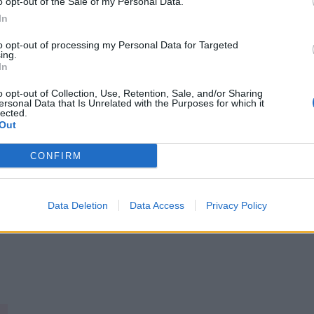
o opt-out of the Sale of my Personal Data.
In
?
to opt-out of processing my Personal Data for Targeted
ing.
ques qui aiment quand l’Histoire devient un
In
cherchent une histoire d’amour interdite, mais aussi
abilité et la rédemption. Et pour tous ceux qui
o opt-out of Collection, Use, Retention, Sale, and/or Sharing
 inédit, loin des cartes postales.
ersonal Data that Is Unrelated with the Purposes for which it
lected.
Out
CONFIRM
 » est un texte ardent et pudique, une ode à la
unello, avec son style visuel et émouvant, nous
ais vraiment. Prêt·e à plonger dans les ruelles
Data Deletion
Data Access
Privacy Policy
la cité des Doges ?