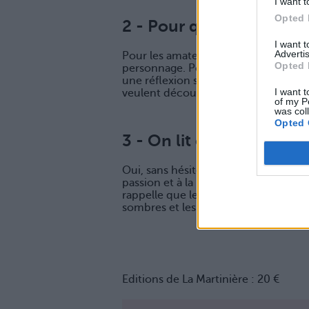
I want t
Opted 
2 - Pour qui est ce livre 
I want 
Advertis
Pour les amateurs de romans histori
Opted 
personnage. Pour celles et ceux qui 
une réflexion sur la mémoire, la culp
I want t
veulent découvrir Venise sous un jour
of my P
was col
Opted 
3 - On lit ou pas ?
Oui, sans hésiter. « L’Adieu à Venise
passion et à la résilience. Thierry Br
rappelle que le passé ne s’efface jam
sombres et les canaux mystérieux de 
Editions de La Martinière : 20 €