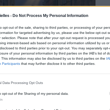
elles -
Do Not Process My Personal Information
to opt-out of the sale, sharing to third parties, or processing of your per
formation for targeted advertising by us, please use the below opt-out s
r selection. Please note that after your opt-out request is processed y
eing interest-based ads based on personal information utilized by us or
disclosed to third parties prior to your opt-out. You may separately opt-
losure of your personal information by third parties on the IAB’s list of
. This information may also be disclosed by us to third parties on the
IA
Participants
that may further disclose it to other third parties.
livre ?
l Data Processing Opt Outs
 : exit les clichés de la ville romantique, place à
profondément humaine. Son écriture, à la fois
re l’atmosphère étouffante de l’Italie fasciste, tout
o opt-out of the Sharing of my personal data.
 et de l’art. Le roman interroge : peut-on vraiment
In
ou est-on condamné à les revivre sans cesse ?