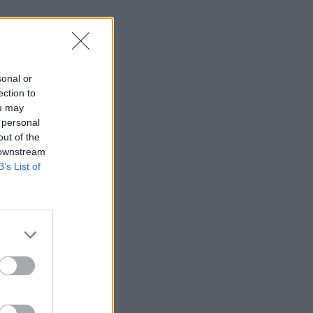
sonal or
ection to
ou may
 personal
out of the
 downstream
B’s List of