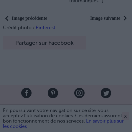
traumatiques…).
Image précédente
Image suivante
Crédit photo /
Pinterest
Partager sur Facebook
Brandeploy
Qui sommes-nous ?
Presse
Annonceur
En poursuivant votre navigation sur ce site, vous
Mentions légales
Contact
x
acceptez l’utilisation de cookies. Ces derniers assurent le
bon fonctionnement de nos services.
En savoir plus sur
© Confidentielles.com - Tous droits réservés
Partager sur Facebook
les cookies