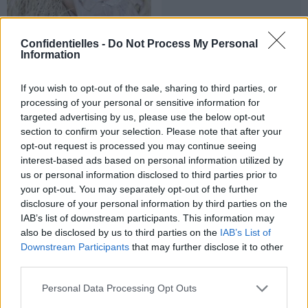
Confidentielles -
Do Not Process My Personal
Information
4. On soigne et protège sa
If you wish to opt-out of the sale, sharing to third parties, or
peau enflammée
processing of your personal or sensitive information for
L'ennemi numéro 1 d'une
targeted advertising by us, please use the below opt-out
cicatrice ? Le soleil ! C'est
section to confirm your selection. Please note that after your
opt-out request is processed you may continue seeing
pourquoi il est important
interest-based ads based on personal information utilized by
de bien hydrater les petites
us or personal information disclosed to third parties prior to
inflammations de la
your opt-out. You may separately opt-out of the further
peau (cicatrices de
disclosure of your personal information by third parties on the
bouton, éraflures, petits
IAB’s list of downstream participants. This information may
also be disclosed by us to third parties on the
IAB’s List of
bobos...)! Un coup de soleil
Downstream Participants
that may further disclose it to other
malheureux sur votre joli
third parties.
nez ? Des petites ampoules
douloureuses à cause de
Personal Data Processing Opt Outs
vos nouvelles sandales à