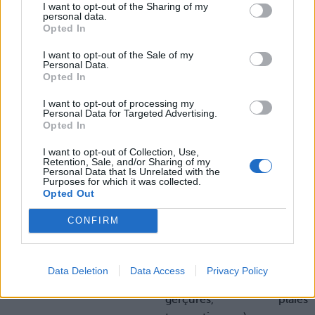
I want to opt-out of the Sharing of my
talon ? Pensez à bien
personal data.
Opted In
graisser ces petits tracas
pour un renouvellement
I want to opt-out of the Sale of my
plus efficace des cellules
Personal Data.
Opted In
de votre peau. Oubliés les
petits bobos, place à une
I want to opt-out of processing my
Personal Data for Targeted Advertising.
peau de déesse !
Opted In
I want to opt-out of Collection, Use,
Le choix de la redac :
Retention, Sale, and/or Sharing of my
Personal Data that Is Unrelated with the
Miel cicatrisant
Purposes for which it was collected.
Opted Out
antibactérien Aristée,
12,90€ ; pour son action
CONFIRM
antimicrobienne,
cicatrisante et son action
sur toutes plaies aiguës et
Data Deletion
Data Access
Privacy Policy
chroniques (brûlures,
gerçures, plaies