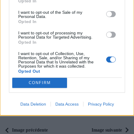
Opted In
couleurs pop est parfait
I want to opt-out of the Sale of my
pour vos vacances. Le
Personal Data.
premier embout s'utilise
Opted In
comme un rouge à lèvre
I want to opt-out of processing my
liquide normal. Le
Personal Data for Targeted Advertising.
Opted In
deuxième embout est un
pinceau vernis à lèvres
I want to opt-out of Collection, Use,
prolongateur de couleur
Retention, Sale, and/or Sharing of my
Personal Data that Is Unrelated with the
au fini vinyle. Tenue
Purposes for which it was collected.
Opted Out
garantie !
L'Infaillible méga Gloss de
CONFIRM
L'Oréal : avec sa tenue
longue durée et son
application galbe parfait,
ce gloss vous apportera de
Data Deletion
Data Access
Privacy Policy
la brillance tout au long de
la journée.
Image précédente
Image suivante