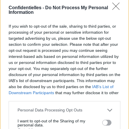
Confidentielles -
Do Not Process My Personal
Information
2. Il résiste à l'eau
Le problème avec le
If you wish to opt-out of the sale, sharing to third parties, or
processing of your personal or sensitive information for
maquillage à la plage, c'est
targeted advertising by us, please use the below opt-out
le risque de ressembler à
section to confirm your selection. Please note that after your
un panda au bout de
opt-out request is processed you may continue seeing
quelques heures...
interest-based ads based on personal information utilized by
us or personal information disclosed to third parties prior to
Heureusement, il existe
des rouges à lèvres
your opt-out. You may separately opt-out of the further
waterproof fait pour garder
disclosure of your personal information by third parties on the
sa bouche de velours tout
IAB’s list of downstream participants. This information may
au long de la journée. Effet
also be disclosed by us to third parties on the
IAB’s List of
naïade aux lèvres
Downstream Participants
that may further disclose it to other
pulpeuses garanti !
third parties.
Le choix de la rédac :
Personal Data Processing Opt Outs
L'Aqua Rouge de Make Up
Forever : deux en un, ce
I want to opt-out of the Sharing of my
personal data.
rouge à lèvres aux jolies