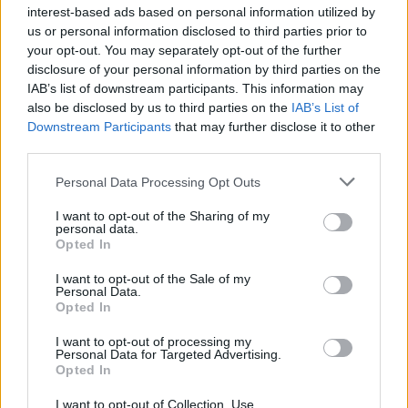
interest-based ads based on personal information utilized by
us or personal information disclosed to third parties prior to
your opt-out. You may separately opt-out of the further
disclosure of your personal information by third parties on the
IAB’s list of downstream participants. This information may
also be disclosed by us to third parties on the
IAB’s List of
Downstream Participants
that may further disclose it to other
third parties.
Personal Data Processing Opt Outs
I want to opt-out of the Sharing of my
personal data.
Opted In
I want to opt-out of the Sale of my
2. La posture de l’arbre
Personal Data.
Elle mobilise tout le bas du corps, parfait pour se gainer
Opted In
les cuisses en même temps !
I want to opt-out of processing my
Le bon geste :
debout, les pieds bien à plat sur le sol, on
Personal Data for Targeted Advertising.
lève la jambe gauche en ramenant la plante du pied vers
Opted In
le genou droit, hanche ouverte. On garde tout le poids
du corps bien en appui sur sa jambe droite, et on ramène
I want to opt-out of Collection, Use,