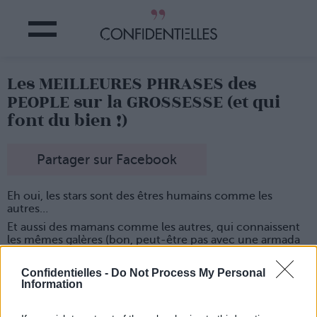
Les MEILLEURES PHRASES des
PEOPLE sur la GROSSESSE (et qui
font du bien !)
Partager sur Facebook
Eh oui, les stars sont des êtres humains comme les
autres…
Et aussi des mamans comme les autres, qui connaissent
les mêmes galères (bon, peut-être pas avec une armada
de nounous), surtout pendant la grossesse.
Petit florilège du meilleur des stars sur la maternité.
Confidentielles -
Do Not Process My Personal
Information