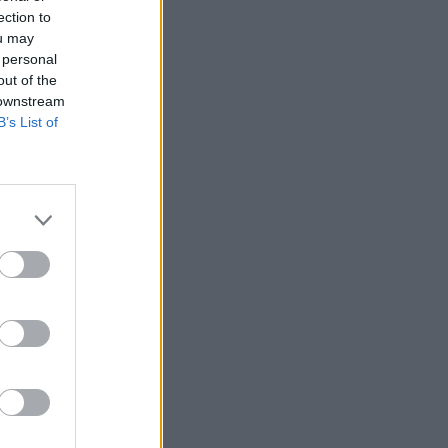
ection to
ou may
 personal
out of the
 downstream
B’s List of