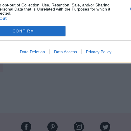
ire que l'on peut acheter en plusieurs déclinaisons !
o opt-out of Collection, Use, Retention, Sale, and/or Sharing
ersonal Data that Is Unrelated with the Purposes for which it
 quand on dit « 5 paires », on parle de genres, pas
lected.
dèles ! Alors GOOO !
Out
CONFIRM
6
.
Data Deletion
Data Access
Privacy Policy