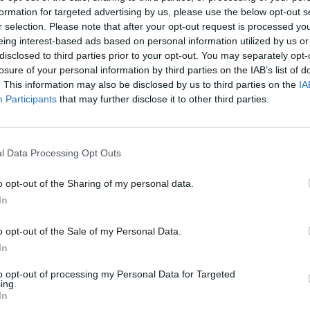
formation for targeted advertising by us, please use the below opt-out s
r selection. Please note that after your opt-out request is processed y
eing interest-based ads based on personal information utilized by us or
disclosed to third parties prior to your opt-out. You may separately opt-
losure of your personal information by third parties on the IAB’s list of
. This information may also be disclosed by us to third parties on the
IA
Participants
that may further disclose it to other third parties.
l Data Processing Opt Outs
o opt-out of the Sharing of my personal data.
 boots
In
paire-là, c'est pour le côté grave chic ! Les boots, ça
tte, c'est indéniable ! Quand on mise sur un style
o opt-out of the Sale of my Personal Data.
tion, elles nous font une allure terriblement chic et
se verrait d'ailleurs bien dans une pub pour Tommy
In
er, traînant dans la forêt parmi les feuilles mortes,
 de chasse au bout de la laisse, petite doudoune
to opt-out of processing my Personal Data for Targeted
ssée sur le dos… Mais si on veut miser sur une allure
ing.
décontractée (mais certainement pas moins chic), on
In
e tourner vers les modèles plus rock ! Bref, encore