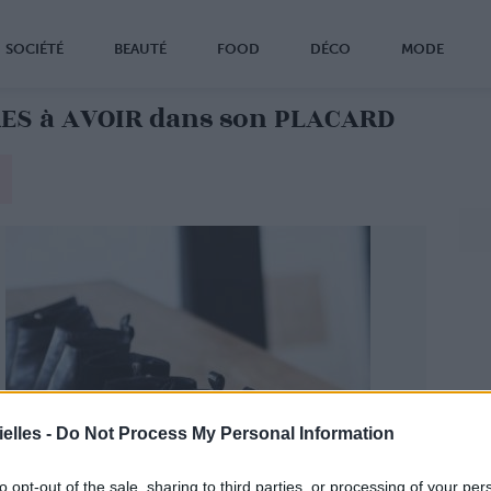
SOCIÉTÉ
BEAUTÉ
FOOD
DÉCO
MODE
ES à AVOIR dans son PLACARD
elles -
Do Not Process My Personal Information
to opt-out of the sale, sharing to third parties, or processing of your per