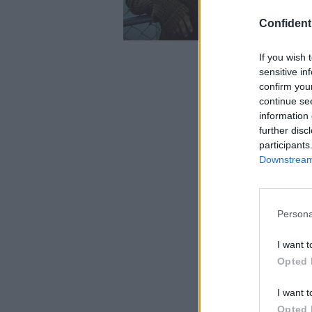
Confidenti
If you wish 
sensitive in
confirm you
continue se
information 
further disc
participants
Downstream 
Persona
I want t
Opted 
I want t
1.
Le 
Opted 