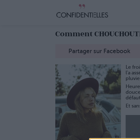
Comment CHOUCHOUTER
Partager sur Facebook
Le fro
l'a as
pluvie
Heure
douce 
défaut
Et san