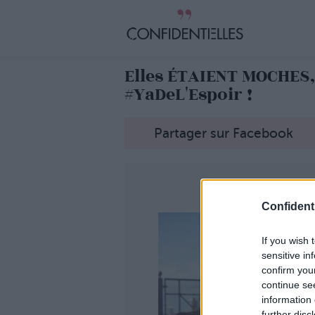
Elles ÉTAIENT MOCHES,
#YaDeL'Espoir !
Partager sur Facebook
Confidenti
If you wish 
sensitive in
confirm you
continue se
information 
further disc