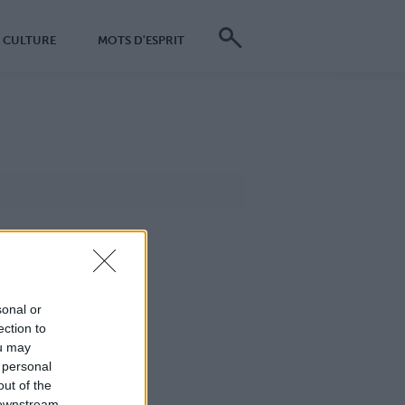
CULTURE
MOTS D'ESPRIT
sonal or
ection to
ou may
 personal
out of the
 downstream