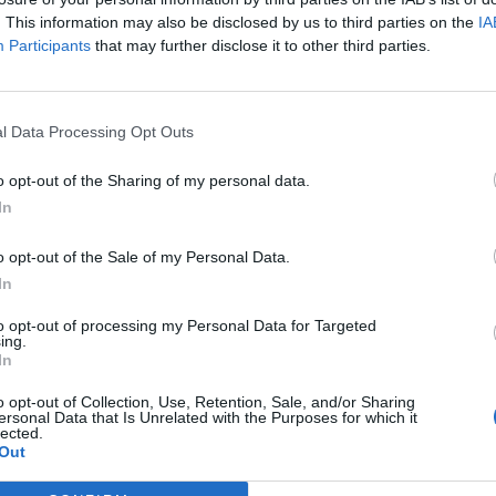
. This information may also be disclosed by us to third parties on the
IA
Participants
that may further disclose it to other third parties.
l Data Processing Opt Outs
o opt-out of the Sharing of my personal data.
In
o opt-out of the Sale of my Personal Data.
lle lui a fait 2 bébés craquants. N’empêche, on se
In
la case « chirurgie du nez », elle n’aurait peut-être
to opt-out of processing my Personal Data for Targeted
ing.
In
à ça, hein… Un petit coup de bistouri par-ci, un
avail ! Mais on t’a vue avec tes couettes, Scarlett…
o opt-out of Collection, Use, Retention, Sale, and/or Sharing
ersonal Data that Is Unrelated with the Purposes for which it
Image suivante
lected.
Out
,
6
,
7
,
8