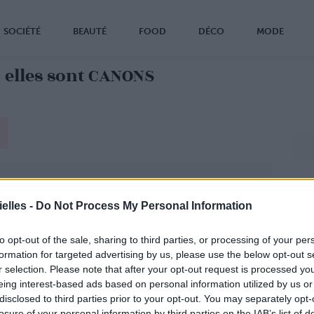
SOCIÉTÉ
BEAUTÉ
FOOD
DÉCO
MODE
 elles sont CANONS
elles -
Do Not Process My Personal Information
to opt-out of the sale, sharing to third parties, or processing of your per
formation for targeted advertising by us, please use the below opt-out s
r selection. Please note that after your opt-out request is processed y
eing interest-based ads based on personal information utilized by us or
disclosed to third parties prior to your opt-out. You may separately opt-
losure of your personal information by third parties on the IAB’s list of