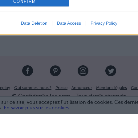
CONFIRM
Data Deletion
Data Access
Privacy Policy
eploy
Qui sommes-nous ?
Presse
Annonceur
Mentions légales
Con
© Confidentielles.com - Tous droits réservés
sur ce site, vous acceptez l’utilisation de cookies. Ces derni
s.
En savoir plus sur les cookies