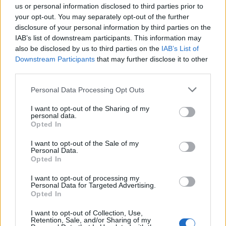
us or personal information disclosed to third parties prior to
your opt-out. You may separately opt-out of the further
disclosure of your personal information by third parties on the
IAB’s list of downstream participants. This information may
also be disclosed by us to third parties on the
IAB’s List of
Downstream Participants
that may further disclose it to other
third parties.
Personal Data Processing Opt Outs
I want to opt-out of the Sharing of my
personal data.
Opted In
I want to opt-out of the Sale of my
Personal Data.
4. La bottine
Opted In
Plate, parce que c'est toujours vachement plus confort !
I want to opt-out of processing my
Et c'est aussi ce qui nous permet de l'assortir avec un
Personal Data for Targeted Advertising.
short, par exemple ! Pas besoin de se torturer sur le « ça
Opted In
ne ferait pas un peu
too much ?
» parce que c'est plat,
alors c'est sobre ! Et on peut même jouer sur les matières
I want to opt-out of Collection, Use,
(daim, cuir, paillettes…) et les coloris. La bottine plate,
Retention, Sale, and/or Sharing of my
c'est LA valeur sûre !