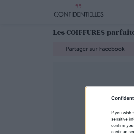
Les COIFFURES parfait
Partager sur Facebook
Confidenti
If you wish 
sensitive in
confirm you
continue se