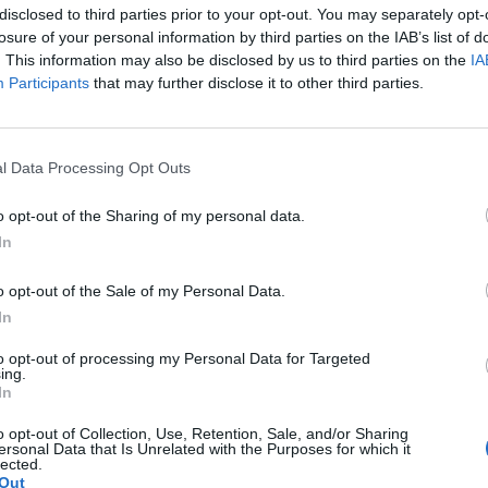
disclosed to third parties prior to your opt-out. You may separately opt-
losure of your personal information by third parties on the IAB’s list of
. This information may also be disclosed by us to third parties on the
IA
Participants
that may further disclose it to other third parties.
l Data Processing Opt Outs
o opt-out of the Sharing of my personal data.
In
o opt-out of the Sale of my Personal Data.
In
ire au coiffeur de ne couper que nos 5 centimètres de
eux fins, c'est un peu comme du chocolat en
to opt-out of processing my Personal Data for Targeted
ing.
In
pas de temps à perdre à se coiffer le matin ! Le carré
o opt-out of Collection, Use, Retention, Sale, and/or Sharing
ins et votre temps de sommeil qui ne sera que
ersonal Data that Is Unrelated with the Purposes for which it
 passer vos doigts dedans rapido pour être belle !
lected.
Out