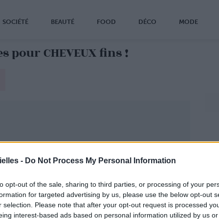
SOCIÉTÉ
BEAUTÉ
FOOD
DÉCO
MODE
es pour CHEVEUX fins !
elles -
Do Not Process My Personal Information
to opt-out of the sale, sharing to third parties, or processing of your per
formation for targeted advertising by us, please use the below opt-out s
r selection. Please note that after your opt-out request is processed y
eing interest-based ads based on personal information utilized by us or