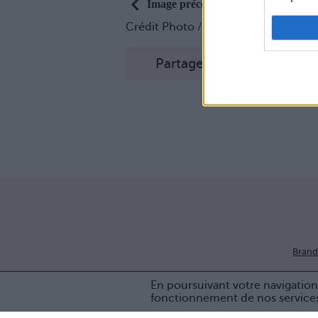
Image précédente
Crédit Photo / Pinterest
1
/
2
/
3
/
4
Partager sur Facebook
Brand
En poursuivant votre navigation 
fonctionnement de nos service