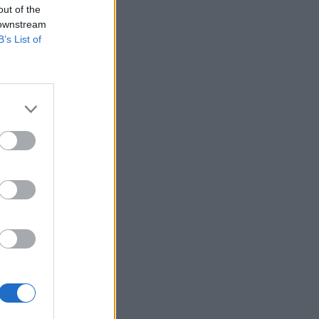
out of the
 downstream
B’s List of