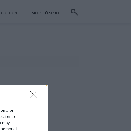
CULTURE
MOTS D'ESPRIT
sonal or
ection to
ou may
 personal