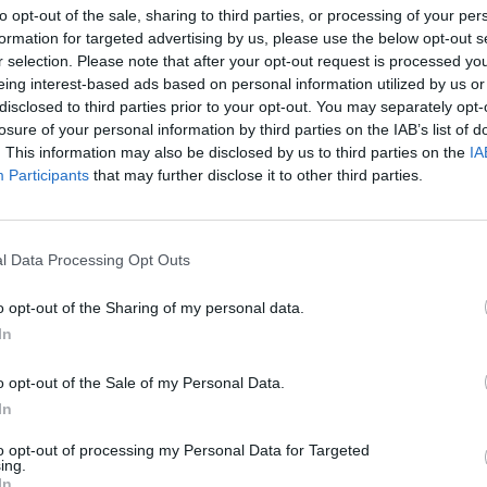
to opt-out of the sale, sharing to third parties, or processing of your per
formation for targeted advertising by us, please use the below opt-out s
r selection. Please note that after your opt-out request is processed y
eing interest-based ads based on personal information utilized by us or
disclosed to third parties prior to your opt-out. You may separately opt-
losure of your personal information by third parties on the IAB’s list of
. This information may also be disclosed by us to third parties on the
IA
Participants
that may further disclose it to other third parties.
l Data Processing Opt Outs
chemisier bien placé
o opt-out of the Sharing of my personal data.
emisier, on en a toujours un dans notre dressing :
In
 que c'est chic et que l'on
sait
que c'est LA pièce à
 absolument. Sauf qu'on sait rarement comment le
o opt-out of the Sale of my Personal Data.
 à la perfection pour ne pas avoir le look d'une reine
finance ni de l'administration.
In
ernes ! Un chemisier, c'est LA touche glamour par
to opt-out of processing my Personal Data for Targeted
ence. Parce qu'on ne le boutonne pas jusqu'en haut,
ing.
avoir la sexy-touch et qu'il a quand même de la
In