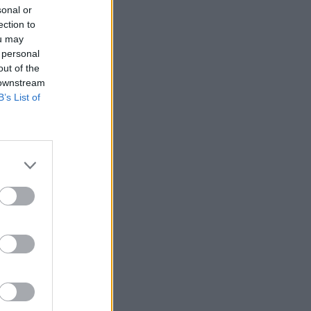
sonal or
ection to
ou may
 personal
out of the
 downstream
B’s List of