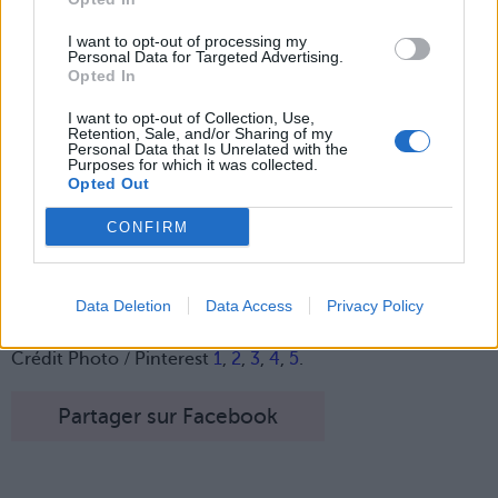
compost à lombrics dans
leur cuisine. Vous détestez
le gaspillage et c'est le
I want to opt-out of processing my
Personal Data for Targeted Advertising.
même combat pour votre
Opted In
look : vous ne jetez rien,
vous arriverez toujours à
I want to opt-out of Collection, Use,
ressortir votre pantalon
Retention, Sale, and/or Sharing of my
pattes d'eph' en velours ou
Personal Data that Is Unrelated with the
votre veste mauve à
Purposes for which it was collected.
franges pailletées.
Opted Out
Vous êtes une green, une
CONFIRM
vraie. Et vous n'hésitez pas
à vous inspirer de votre
green-idole Gwyneth
Paltrow.
Data Deletion
Data Access
Privacy Policy
Image précédente
Image suivante
Crédit Photo / Pinterest
1
,
2
,
3
,
4
,
5
.
Partager sur Facebook