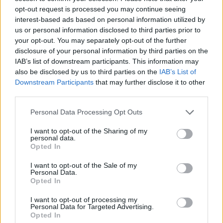
à-vis de dingue avec les voisins et vous n'êtes toujours
opt-out request is processed you may continue seeing
pas allée acheter vos rideaux.
interest-based ads based on personal information utilized by
Sinon, on avait pensé à l'option tuyaux de la salle de bain,
us or personal information disclosed to third parties prior to
pour se la jouer aquatique… Sauf qu'on avait pas percuté
your opt-out. You may separately opt-out of the further
que ces tuyaux-là, ils sont très BAS ! Et qu'on s'est
retrouvées le cul par-terre, les cheveux hirsutes avec
disclosure of your personal information by third parties on the
l'humidité et de la buée plein les yeux… Rien de bien
IAB’s list of downstream participants. This information may
glamour dans la scène, en fait. C'est peut-être pas mal, la
also be disclosed by us to third parties on the
IAB’s List of
tête de lit, pour commencer…
Downstream Participants
that may further disclose it to other
third parties.
3. Le bon moment
Personal Data Processing Opt Outs
Le dernier petit détail à régler, c'est de savoir comment
on amène le sujet… On s'est dit qu'on pouvait tenter de la
I want to opt-out of the Sharing of my
jouer surprise-party : en plein câlin coquin avec Zozo, on
personal data.
sort les menottes et on lui agite sous le nez ! Mais comme
Opted In
il a cru qu'on était un flic sous couverture et qu'on
voulait le coffrer pour son téléchargement illégal de films,
I want to opt-out of the Sale of my
ça a un poil foiré le coup…
Personal Data.
Opted In
Alors on se dit qu'il vaut peut-être mieux la jouer
préparation psychologique : on amène le sujet, entre
I want to opt-out of processing my
deux tranches de fromage à raclette au cours d'un dîner,
Personal Data for Targeted Advertising.
ou pendant une ballade en amoureux au bord du canal…
Opted In
Au pire, on entame le sujet en rigolant et on voit si ça