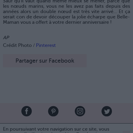
Sauf qu'il vaut quand même mieux se méfier, parce que
les nœuds marins, vous ne les avez pas faits depuis des
années alors un double nœud est très vite arrivé… Et ça
serait con de devoir découper la jolie écharpe que Belle-
Maman vous a offert à votre dernier anniversaire !
AP
Crédit Photo /
Pinterest
Partager sur Facebook
Brandeploy
Qui sommes-nous ?
Presse
Annonceur
En poursuivant votre navigation sur ce site, vous