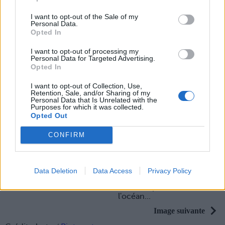
la pointe colorée pour un
I want to opt-out of the Sale of my
maxi effet. Ongles impec'
Personal Data.
exigés !
Opted In
2. Le nude mat :
b
eige ou
I want to opt-out of processing my
rose, c'est le vernis chic par
Personal Data for Targeted Advertising.
excellence, à porter pour
Opted In
une soirée en mode BCBG.
I want to opt-out of Collection, Use,
Retention, Sale, and/or Sharing of my
3. Le bleu pastel :
o
n
Personal Data that Is Unrelated with the
Purposes for which it was collected.
appelle le beau temps avec
Opted Out
ce vernis tout en douceur,
qui nous donne déjà des
CONFIRM
envies d'été...
Le choix de la rédac :
le
vernis 1 Seconde de
Data Deletion
Data Access
Privacy Policy
Bourjois n°54 Blue-tiful, et
son bleu profond comme
l'océan...
Image suivante