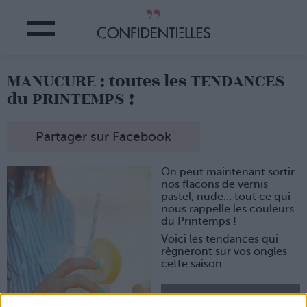
MANUCURE : toutes les TENDANCES
du PRINTEMPS !
Partager sur Facebook
On peut maintenant sortir
nos flacons de vernis
pastel, nude... tout ce qui
nous rappelle les couleurs
du Printemps !
Voici les tendances qui
règneront sur vos ongles
cette saison.