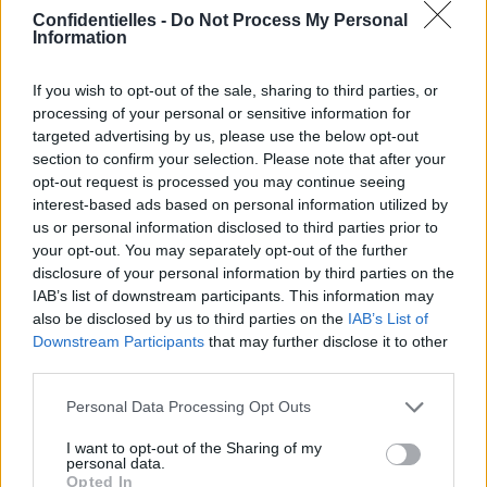
Confidentielles -
Do Not Process My Personal
Information
If you wish to opt-out of the sale, sharing to third parties, or
Lancer
processing of your personal or sensitive information for
le
targeted advertising by us, please use the below opt-out
diaporama
section to confirm your selection. Please note that after your
opt-out request is processed you may continue seeing
interest-based ads based on personal information utilized by
us or personal information disclosed to third parties prior to
your opt-out. You may separately opt-out of the further
disclosure of your personal information by third parties on the
IAB’s list of downstream participants. This information may
also be disclosed by us to third parties on the
IAB’s List of
Downstream Participants
that may further disclose it to other
third parties.
Personal Data Processing Opt Outs
1. La French manucure :
elle s'impose comme LA
I want to opt-out of the Sharing of my
personal data.
tendance cette année, sur
Opted In
des ongles nus avec juste