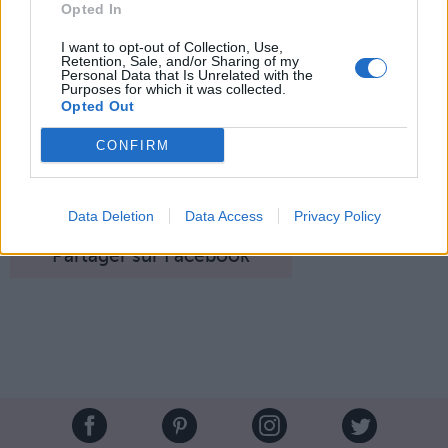
Opted In
Et pour un petit coup de
pouce, tentez Effipollen :
I want to opt-out of Collection, Use,
un mélange de pollen
Retention, Sale, and/or Sharing of my
d’aubépine, de ciste, de
Personal Data that Is Unrelated with the
châtaignier, de ronce et
Purposes for which it was collected.
Opted Out
d’anis vert qui réduisent les
ballonnements et
inconforts intestinaux.
CONFIRM
Image suivante
Crédit Photo : Pinterest
Data Deletion
Data Access
Privacy Policy
Partager sur Facebook