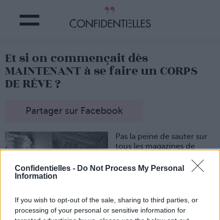
Et si on commençait dès
MAINTENANT à se faire un CORPS
DE RÊVE ?
Partager sur Facebook
Pas la peine de sauter sur
tous les magazines de
printemps qui vont nous
assaillir de conseils pour
Confidentielles -
Do Not Process My Personal
« retrouver la ligne » !
Information
Deux semaines ne suffiront
pas pour avoir le corps qui
If you wish to opt-out of the sale, sharing to third parties, or
nous fait plaisir...
processing of your personal or sensitive information for
Alors, autant prendre les