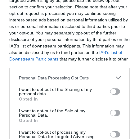
targeted advertising by us, please use the below opt-out
bonnes habitudes dès
section to confirm your selection. Please note that after your
maintenant pour être la
opt-out request is processed you may continue seeing
plus belle au printemps !
interest-based ads based on personal information utilized by
Lancer
us or personal information disclosed to third parties prior to
le
diaporama
your opt-out. You may separately opt-out of the further
disclosure of your personal information by third parties on the
IAB’s list of downstream participants. This information may
also be disclosed by us to third parties on the
IAB’s List of
1. L’alimentation coup de
Downstream Participants
that may further disclose it to other
pouce
third parties.
Ballonnée ? Gonflée ?
Personal Data Processing Opt Outs
Envie d’un ventre plus
plat ? Misez sur les bons
I want to opt-out of the Sharing of my
aliments ! Pommes,
personal data.
citrons, gingembre,
Opted In
ananas, légumes verts,
concombres, avocats,
I want to opt-out of the Sale of my
canneberge, eau de coco,
Personal Data.
raisins ou avoine sont tant
Opted In
d’aliments à consommer
quotidiennement pour un
I want to opt-out of processing my
ventre plus plat.
Personal Data for Targeted Advertising.