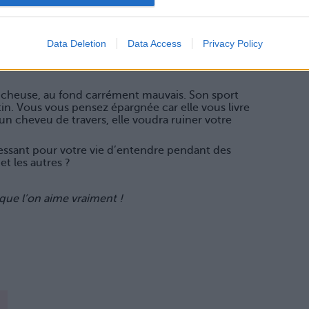
 faire mousser.
Data Deletion
Data Access
Privacy Policy
cheuse, au fond carrément mauvais. Son sport
potin. Vous vous pensez épargnée car elle vous livre
r un cheveu de travers, elle voudra ruiner votre
ressant pour votre vie d’entendre pendant des
t les autres ?
que l’on aime vraiment !