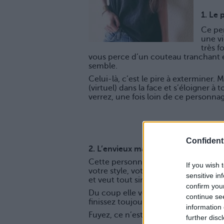
1. Le 
Ce pe
une v
très f
vous perce d’un couteau tranchant e
semble.
Celui-là, c’est le pire à exterminer. M
(virtuel) dans la face et s’éloigner à
verrez, une fois loin de ce personnag
Confidenti
2. L’envieux maladif
Cette personne vous colle, vous scrut
If you wish 
votre style, votre mec, vos parents. 
sensitive in
et veut tout simplement qu’elle ne r
confirm you
Du coup elle vous culpabilise, vous 
continue se
finissez toujours les coups de télép
information 
Fuyez, ce n’est pas une amie, elle te
further disc