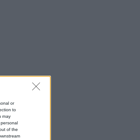
sonal or
ection to
ou may
 personal
out of the
 downstream