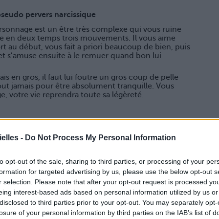
pseudo pervers narcissique
rsonnage est un être très complexe qui vous ruine
ie en deux temps trois mouvements. Il vous aime
ort au début, vous fait a priori beaucoup de bien, puis
t s’amuse ensuite à le remuer quand bon lui
ais en gros, il faut lui foutre un gros coup de pelle
 tout jamais pour être absolument tranquille. Vous
e, votre vie reprendra toute sa légèreté.
elles -
Do Not Process My Personal Information
e et vous rabaisse par jalousie. Elle adore votre vie,
to opt-out of the sale, sharing to third parties, or processing of your per
Bref, elle ne supporte pas que la vie roule pour vous,
formation for targeted advertising by us, please use the below opt-out s
oule plus.
r selection. Please note that after your opt-out request is processed y
remet en question, vous lance des pics, et vous
eing interest-based ads based on personal information utilized by us or
hone avec elle avec un petit pincement au cœur.
disclosed to third parties prior to your opt-out. You may separately opt-
nte juste de happer votre vie.
losure of your personal information by third parties on the IAB’s list of