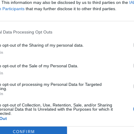
. This information may also be disclosed by us to third parties on the
IA
Participants
that may further disclose it to other third parties.
l Data Processing Opt Outs
 de la vie : elle ne donne rien mais prend tout. Elle
’investissement dans sa vie, vous appelle tout le
en sûr… n’en donne jamais quand c’est vous qui en
o opt-out of the Sharing of my personal data.
In
ace qui va pomper votre gentillesse jusqu’à ce que
Plutôt que de développer ces sentiments, mettez un
o opt-out of the Sale of my Personal Data.
In
to opt-out of processing my Personal Data for Targeted
ing.
In
o opt-out of Collection, Use, Retention, Sale, and/or Sharing
vous avez de bons plans. Places gratuites, standing,
ersonal Data that Is Unrelated with the Purposes for which it
e univers et tente de gratter tout ce qu’il y a de
lected.
Out
é, il s’en fiche complètement. Même si ça vous fait
e genre de personne n’hésitera pas à vous cracher
CONFIRM