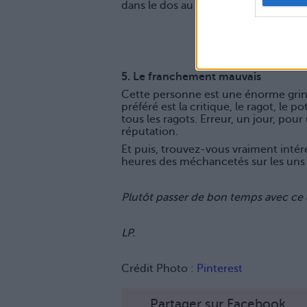
dans le dos au moment venu pour se
5. Le franchement mauvais
Cette personne est une énorme grin
préféré est la critique, le ragot, le 
tous les ragots. Erreur, un jour, pou
réputation.
Et puis, trouvez-vous vraiment inté
heures des méchancetés sur les uns e
Plutôt passer de bon temps avec ce 
LP.
Crédit Photo :
Pinterest
Partager sur Facebook