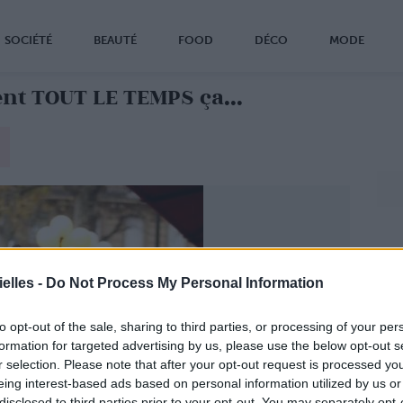
SOCIÉTÉ
BEAUTÉ
FOOD
DÉCO
MODE
nt TOUT LE TEMPS ça...
elles -
Do Not Process My Personal Information
to opt-out of the sale, sharing to third parties, or processing of your per
formation for targeted advertising by us, please use the below opt-out s
r selection. Please note that after your opt-out request is processed y
eing interest-based ads based on personal information utilized by us or
disclosed to third parties prior to your opt-out. You may separately opt-