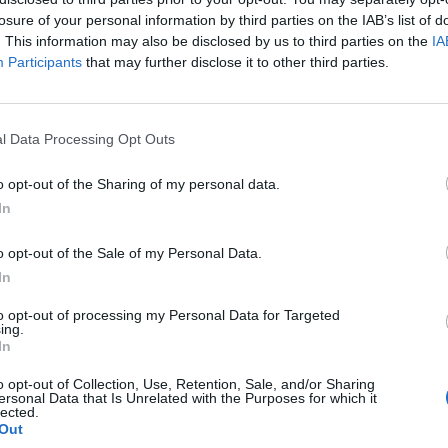
losure of your personal information by third parties on the IAB’s list of
. This information may also be disclosed by us to third parties on the
IA
Participants
that may further disclose it to other third parties.
l Data Processing Opt Outs
o opt-out of the Sharing of my personal data.
In
o opt-out of the Sale of my Personal Data.
In
r un fou
 des rides, et comme il y a déjà la pollution, il faut
to opt-out of processing my Personal Data for Targeted
ing.
In
te
t à fait normale, et ensuite, ils prennent la grosse
o opt-out of Collection, Use, Retention, Sale, and/or Sharing
e peuplade rare et au-dessus de tout monde réel.
ersonal Data that Is Unrelated with the Purposes for which it
lected.
Image suivante
Out