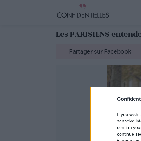
Les PARISIENS entende
Partager sur Facebook
Confidenti
If you wish 
sensitive in
confirm you
continue se
information 