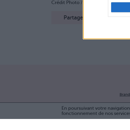
Crédit Photo / Pinterest :
1
,
2
,
3
,
4
,
5
Partager sur Facebook
Brand
En poursuivant votre navigation 
fonctionnement de nos service