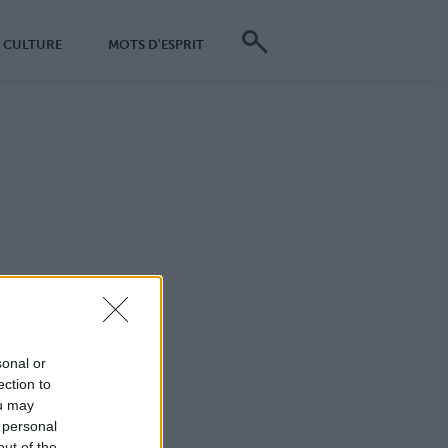
CULTURE
MOTS D'ESPRIT
sonal or
ection to
ou may
 personal
out of the