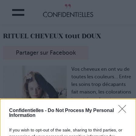
RITUEL CHEVEUX tout DOUX
Partager sur Facebook
Vos cheveux en ont vu de
toutes les couleurs… Entre
les soins trop décapants
fait maison, les colorations
incertaines de votre
adolescence et les
Confidentielles -
Do Not Process My Personal
produits bourrés de
Information
silicone… Votre tignasse
est terne et tout rêche…
If you wish to opt-out of the sale, sharing to third parties, or