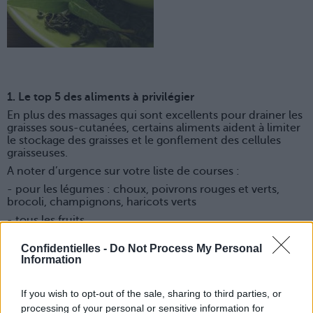
1. Le top 5 des aliments à privilégier
En plus des massages qui sont excellents pour drainer les
graisses sous-cutanées, certains aliments aident à limiter
le stockage des graisses et le gonflement des cellules
graisseuses.
A noter d’urgence sur votre liste de courses :
- pour les légumes : choux, poivrons rouges et verts,
brocoli, champignons, haricots verts
- tous les fruits
- le thé vert
Confidentielles -
Do Not Process My Personal
- le jaune d’œuf
Information
- les germes de blé
[SAUT_PAGE]
If you wish to opt-out of the sale, sharing to third parties, or
processing of your personal or sensitive information for