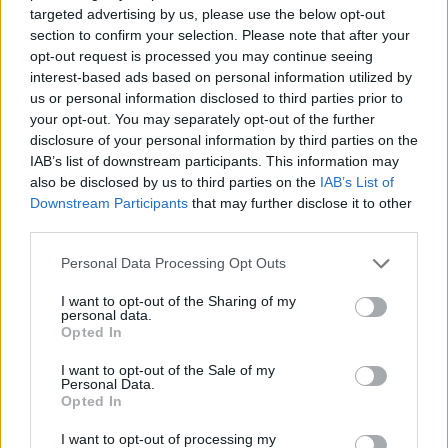
targeted advertising by us, please use the below opt-out
section to confirm your selection. Please note that after your
opt-out request is processed you may continue seeing
interest-based ads based on personal information utilized by
us or personal information disclosed to third parties prior to
your opt-out. You may separately opt-out of the further
2. L’oligoélément du tonnerre
disclosure of your personal information by third parties on the
Retenez bien son nom : le chrome. Son petit truc en
IAB’s list of downstream participants. This information may
plus : il limite la transformation des sucres consommés
also be disclosed by us to third parties on the
IAB’s List of
en lipides.
Downstream Participants
that may further disclose it to other
On le trouve dans :
third parties.
- les brocolis
Personal Data Processing Opt Outs
- les haricots verts
- les champignons
I want to opt-out of the Sharing of my
personal data.
- les asperges
Opted In
- les prunes
I want to opt-out of the Sale of my
- la levure de bière
Personal Data.
- les céréales complètes
Opted In
- les germes de blé
I want to opt-out of processing my