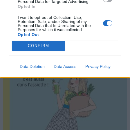
Et voilà, vous avez en main les bons ingrédients pour être
Personal Data for Targeted Advertising.
une déesse d'ici l'été !
Opted In
Informations tirées de Mon Cahier Beautyfood du Dr
I want to opt-out of Collection, Use,
Nadine Pomarède et Catherine Moreau.
Retention, Sale, and/or Sharing of my
Personal Data that Is Unrelated with the
Purposes for which it was collected.
Opted Out
CONFIRM
Data Deletion
Data Access
Privacy Policy