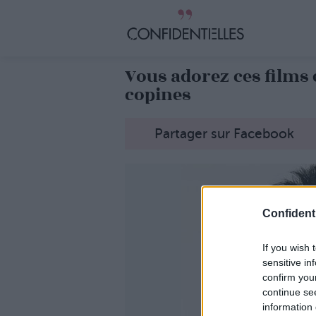
Vous adorez ces films e
copines
Partager sur Facebook
Confidenti
If you wish 
sensitive in
confirm you
continue se
information 