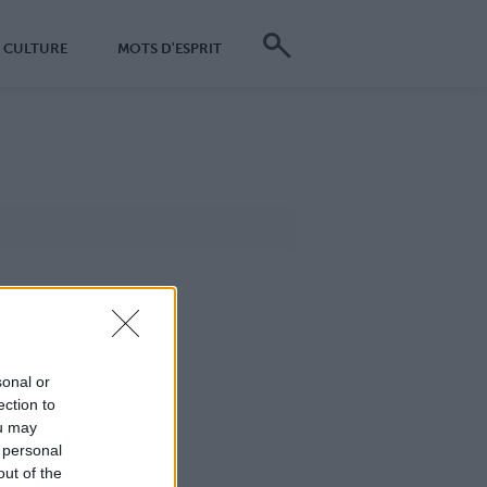
CULTURE
MOTS D'ESPRIT
sonal or
ection to
ou may
 personal
out of the