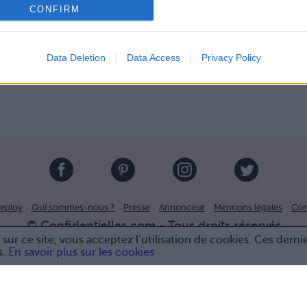
CONFIRM
Data Deletion
Data Access
Privacy Policy
eploy
Qui sommes-nous ?
Presse
Annonceur
Mentions légales
Con
© Confidentielles.com - Tous droits réservés
sur ce site, vous acceptez l’utilisation de cookies. Ces derni
s.
En savoir plus sur les cookies