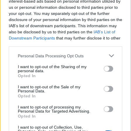
interest-based ads based on personal information utilized by
us or personal information disclosed to third parties prior to
your opt-out. You may separately opt-out of the further
disclosure of your personal information by third parties on the
IAB’s list of downstream participants. This information may
also be disclosed by us to third parties on the
IAB’s List of
Downstream Participants
that may further disclose it to other
third parties.
Personal Data Processing Opt Outs
I want to opt-out of the Sharing of my
personal data.
Opted In
I want to opt-out of the Sale of my
Personal Data.
Opted In
3 - Le come back des trois dernières années
Et oui on retrouve entre autre, les imprimés fleuris qui
I want to opt-out of processing my
Personal Data for Targeted Advertising.
ont toujours un grand succès auprès de ces dames. Le
Opted In
marin style Trouville revient aussi en grande force ! Enfin
on retrouve particulièrement la mode de l'année
précédente, du sportwear classe. Nous verrons donc
I want to opt-out of Collection, Use,