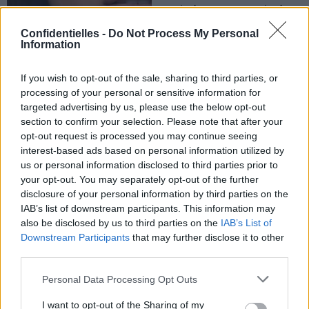
avoir dans votre vanity !
Confidentielles -
Do Not Process My Personal
Information
Lancer
le
diaporama
If you wish to opt-out of the sale, sharing to third parties, or
processing of your personal or sensitive information for
targeted advertising by us, please use the below opt-out
section to confirm your selection. Please note that after your
opt-out request is processed you may continue seeing
interest-based ads based on personal information utilized by
us or personal information disclosed to third parties prior to
1. Du bon choix du fard à
your opt-out. You may separately opt-out of the further
paupières
disclosure of your personal information by third parties on the
Devant toutes ces palettes
IAB’s list of downstream participants. This information may
colorées, vous ne savez
also be disclosed by us to third parties on the
IAB’s List of
plus où donner de la tête.
Downstream Participants
that may further disclose it to other
En cas de doute, la règle
d’or : optez toujours pour
third parties.
du nude, hyper facile à
porter au quotidien et qui
Personal Data Processing Opt Outs
convient à toutes les
nuances d’yeux.
I want to opt-out of the Sharing of my