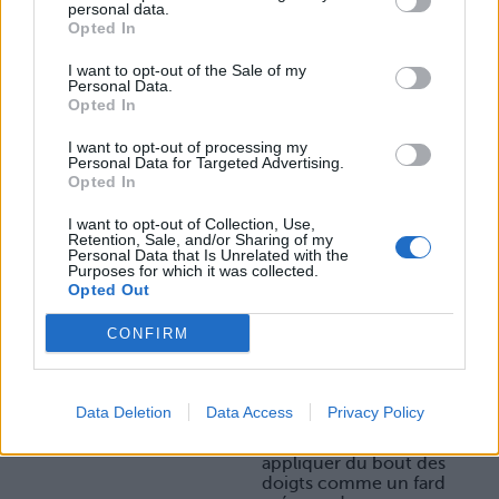
personal data.
Sinon, voici les bonnes
Opted In
teintes à adopter, que vous
ayez les yeux marron, verts,
I want to opt-out of the Sale of my
noirs ou bleus : du marron
Personal Data.
clair ou foncé, du beige, du
Opted In
rose. Et pour le soir : du
gris ou du noir. Et c’est
I want to opt-out of processing my
tout !
Personal Data for Targeted Advertising.
Opted In
Le choix de la rédac :
La palette de fards Cool
I want to opt-out of Collection, Use,
Spectrum de Zoeva est un
Retention, Sale, and/or Sharing of my
condensé des teintes
Personal Data that Is Unrelated with the
Purposes for which it was collected.
idéales pour varier son
Opted Out
make-up au quotidien, en
journée comme en soirée.
CONFIRM
Les Ombres Iridescentes
Eclat instantané de Clarins
sont de vrais petits bijoux
Data Deletion
Data Access
Privacy Policy
pour illuminer le regard et
le rendre pétillant. A
appliquer du bout des
doigts comme un fard