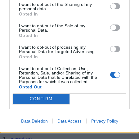
cassants, et ne vous permettra
I want to opt-out of the Sharing of my
personal data.
pas d’obtenir ce bout ultra-lisse.
Opted In
Maintenant, si vous êtes raide
dingue de la forme carrée, limez
I want to opt-out of the Sale of my
légèrement les côtés. Et pour un
Personal Data.
fini plus arrondi, accentuez la
Opted In
courbe en vous attardant
davantage sur les bords.
I want to opt-out of processing my
Personal Data for Targeted Advertising.
Étape n°2 : la mise à plat !
Opted In
I want to opt-out of Collection, Use,
Ne négligez pas le dessus des
Retention, Sale, and/or Sharing of my
ongles. Faites quelques
Personal Data that Is Unrelated with the
Purposes for which it was collected.
passages avec le bloc polissoir
Opted Out
pour un effet manucure
d’institut. Lorsque la lumière se
reflètera sur votre vernis satiné,
CONFIRM
il n’y aura pas une pointe
d’irrégularités.
Image suivante
Data Deletion
Data Access
Privacy Policy
vignette -
shop.nordstrom.com
1 -
glanet.eu