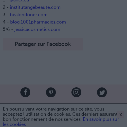
2 -
institutangebeaute.com
3 -
bealondoner.com
4 -
blog.1001pharmacies.com
5/6 -
jessicacosmetics.com
Partager sur Facebook
Brandeploy
Qui sommes-nous ?
Presse
Annonceur
En poursuivant votre navigation sur ce site, vous
Mentions légales
Contact
x
acceptez l’utilisation de cookies. Ces derniers assurent le
bon fonctionnement de nos services.
En savoir plus sur
© Confidentielles.com - Tous droits réservés
Partager sur Facebook
les cookies