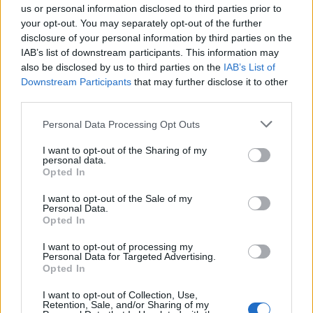
us or personal information disclosed to third parties prior to
your opt-out. You may separately opt-out of the further
disclosure of your personal information by third parties on the
IAB’s list of downstream participants. This information may
also be disclosed by us to third parties on the
IAB’s List of
Downstream Participants
that may further disclose it to other
third parties.
Personal Data Processing Opt Outs
I want to opt-out of the Sharing of my
personal data.
Opted In
I want to opt-out of the Sale of my
Personal Data.
3. Le style
Opted In
C’est un peu réducteur, mais faisons bref : si vous avez
I want to opt-out of processing my
l’habitude de porter du jaune, mélangé avec de l’orange,
Personal Data for Targeted Advertising.
le tout arrosé de rose… Vous passerez plus pour une
Opted In
gentille fofolle rigolote que pour une belle plante canon…
On se calme sur le vêtement fantaisie, on porte des
I want to opt-out of Collection, Use,
couleurs sombres comme bon basique et on trouve la
Retention, Sale, and/or Sharing of my
coupe qui nous convient. Une fille, un style, en résumé.