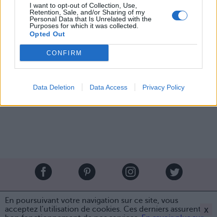
autre parfum pour ajuster le tout et aussi pour vos
I want to opt-out of Collection, Use,
Retention, Sale, and/or Sharing of my
convives qui ne veulent pas d’un dessert trop lourd.
Personal Data that Is Unrelated with the
Purposes for which it was collected.
Image précédente
Image suivante
Opted Out
L'abus d'alcool est dangereux pour la santé. A
consommer avec modération.
CONFIRM
Crédits photos :
Pinterest
Data Deletion
Data Access
Privacy Policy
Partager sur Facebook
Brandeploy
Qui sommes-nous ?
Presse
Annonceur
En poursuivant votre navigation sur ce site, vous
Mentions légales
Contact
x
acceptez l’utilisation de cookies. Ces derniers assurent le