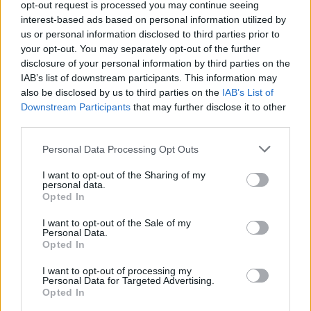
opt-out request is processed you may continue seeing
interest-based ads based on personal information utilized by
us or personal information disclosed to third parties prior to
your opt-out. You may separately opt-out of the further
disclosure of your personal information by third parties on the
IAB’s list of downstream participants. This information may
also be disclosed by us to third parties on the
IAB’s List of
Downstream Participants
that may further disclose it to other
third parties.
Personal Data Processing Opt Outs
9 – Fromages et dessert
I want to opt-out of the Sharing of my
Tout le monde à sa place dans votre apéro dinatoire. Le
personal data.
fromage et le dessert inclus.
Opted In
Pour le fromage, faites tout simplement un plateau avec
I want to opt-out of the Sale of my
des fromages que tout le monde aime. Mélangez pâte
Personal Data.
molle et pâte dure. Si vous voulez faire encore une fois
Opted In
dans le light favorisez la pâte molle car moins grasse.
Pour les desserts, si vous n’avez pas le temps, optez pour
I want to opt-out of processing my
des petites pâtisseries chez votre boulanger. Sinon faites
Personal Data for Targeted Advertising.
un ou deux gâteaux puis découpez-les. Vous pouvez
Opted In
également rajoutez une petite boule de glace vanille ou