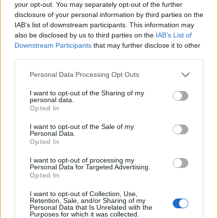
your opt-out. You may separately opt-out of the further
disclosure of your personal information by third parties on the
IAB’s list of downstream participants. This information may
also be disclosed by us to third parties on the
IAB’s List of
Downstream Participants
that may further disclose it to other
Lancer le diaporama
third parties.
Personal Data Processing Opt Outs
I want to opt-out of the Sharing of my
personal data.
Opted In
I want to opt-out of the Sale of my
Petits écoliers
Personal Data.
Opted In
Ces petits biscuits ont révolutionné le classique goûter
des enfants : non plus morceau de pain avec carré de
I want to opt-out of processing my
chocolat (quoique… on continue d’adorer ça !), mais
Personal Data for Targeted Advertising.
gourmand biscuit recouvert d’une couche de chocolat.
Opted In
Nos préférés c’est ceux au chocolat noir… et les vôtres ?
Voir la recette
I want to opt-out of Collection, Use,
Retention, Sale, and/or Sharing of my
Image suivante
Personal Data that Is Unrelated with the
Purposes for which it was collected.