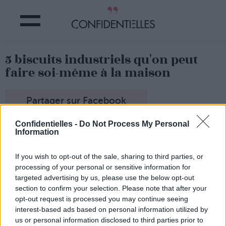
5 biscuits industriels qu'on peut
faire soi-même à la maison
Partager sur Facebook
Confidentielles -
Do Not Process My Personal
Qu’est-ce qu’on aime les biscuits ! Nous sommes
Information
nombreuses à en glisser quelques-uns dans le sac à main
pour le coup de barre de 11h ou à en tremper deux ou
trois dans le café que l’on boit au moment du goûter.
If you wish to opt-out of the sale, sharing to third parties, or
Saviez-vous qu’il était possible de reproduire certains
processing of your personal or sensitive information for
biscuits du commerce à la maison ?
targeted advertising by us, please use the below opt-out
section to confirm your selection. Please note that after your
On vous donne les recettes !
opt-out request is processed you may continue seeing
interest-based ads based on personal information utilized by
us or personal information disclosed to third parties prior to